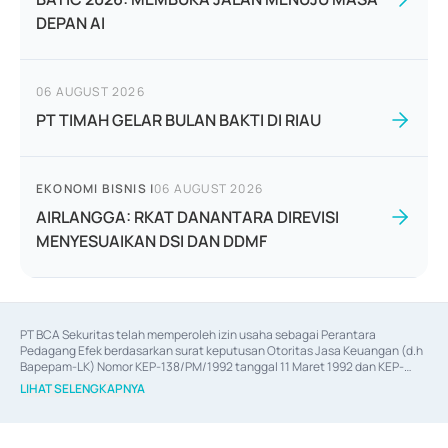
DEPAN AI
06 AUGUST 2026
PT TIMAH GELAR BULAN BAKTI DI RIAU
EKONOMI BISNIS
|
06 AUGUST 2026
AIRLANGGA: RKAT DANANTARA DIREVISI
MENYESUAIKAN DSI DAN DDMF
PT BCA Sekuritas telah memperoleh izin usaha sebagai Perantara 
Pedagang Efek berdasarkan surat keputusan Otoritas Jasa Keuangan (d.h 
Bapepam-LK) Nomor KEP-138/PM/1992 tanggal 11 Maret 1992 dan KEP-
06/D.04/2014 tanggal 28 Februari 2014, izin usaha sebagai Penjamin Emisi 
LIHAT SELENGKAPNYA
Efek berdasarkan surat keputusan Otoritas Jasa Keuangan Nomor KEP-
12/PM/PEE/1997 tanggal 24 September 1997 dan KEP-07/D.04/2014 
tanggal 28 Februari 2014, izin usaha sebagai penyedia Jasa Konsultasi 
(
Advisory
) atas kegiatan merger, akuisisi, divestasi, dan 
join venture