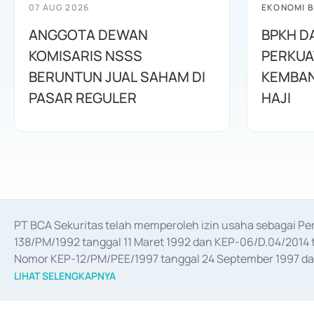
07 AUG 2026
EKONOMI B
ANGGOTA DEWAN
BPKH D
KOMISARIS NSSS
PERKUA
BERUNTUN JUAL SAHAM DI
KEMBAN
PASAR REGULER
HAJI
PT BCA Sekuritas telah memperoleh izin usaha sebagai P
138/PM/1992 tanggal 11 Maret 1992 dan KEP-06/D.04/2014 t
Nomor KEP-12/PM/PEE/1997 tanggal 24 September 1997 dan 
merger, akuisisi, divestasi, dan 
join venture
 berdasarkan su
LIHAT SELENGKAPNYA
dari Bank Indonesia antara lain sebagai Perantara Pelaksan
Bank Indonesia sebagai Lembaga Pendukung Penerbitan, Tr