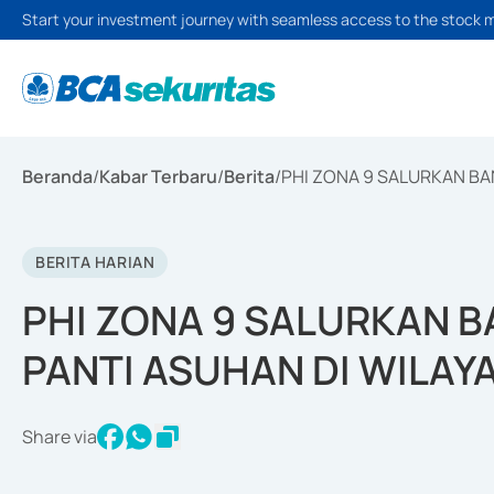
Start your investment journey with seamless access to the stock 
Beranda
/
Kabar Terbaru
/
Berita
/
PHI ZONA 9 SALURKAN BA
BERITA HARIAN
PHI ZONA 9 SALURKAN 
PANTI ASUHAN DI WILAY
Share via