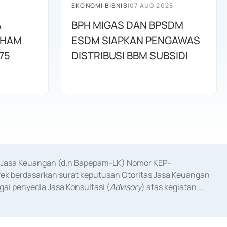
EKONOMI BISNIS
|
07 AUG 2026
A
BPH MIGAS DAN BPSDM
AHAM
ESDM SIAPKAN PENGAWAS
75
DISTRIBUSI BBM SUBSIDI
as Jasa Keuangan (d.h Bapepam-LK) Nomor KEP-
fek berdasarkan surat keputusan Otoritas Jasa Keuangan 
ai penyedia Jasa Konsultasi (
Advisory
) atas kegiatan 
anggal 3 Februari 2017, dan beberapa izin usaha lainnya 
iterbitkan pada tahun 2017 dan izin usaha lainnya dari 
at Berharga Komersial yang izinnya diterbitkan pada 