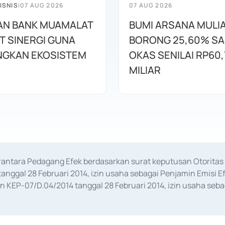
ISNIS
|
07 AUG 2026
07 AUG 2026
AN BANK MUAMALAT
BUMI ARSANA MULI
T SINERGI GUNA
BORONG 25,60% S
GKAN EKOSISTEM
OKAS SENILAI RP60,
MILIAR
erantara Pedagang Efek berdasarkan surat keputusan Otorit
anggal 28 Februari 2014, izin usaha sebagai Penjamin Emisi E
KEP-07/D.04/2014 tanggal 28 Februari 2014, izin usaha sebag
rat keputusan Otoritas Jasa Keuangan Nomor S-67/PM.21/2017 t
aan Transaksi Sertifikat Deposito di Pasar Uang yang izinnya d
ansaksi, serta Penatausahaan dan Penyelesaian Transaksi Sur