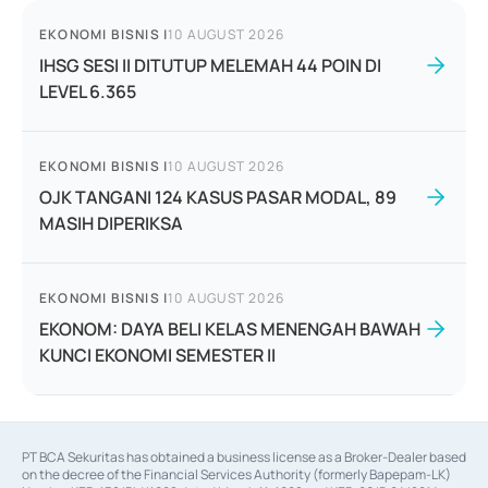
EKONOMI BISNIS
|
10 AUGUST 2026
IHSG SESI II DITUTUP MELEMAH 44 POIN DI
LEVEL 6.365
EKONOMI BISNIS
|
10 AUGUST 2026
OJK TANGANI 124 KASUS PASAR MODAL, 89
MASIH DIPERIKSA
EKONOMI BISNIS
|
10 AUGUST 2026
EKONOM: DAYA BELI KELAS MENENGAH BAWAH
KUNCI EKONOMI SEMESTER II
PT BCA Sekuritas has obtained a business license as a Broker-Dealer based
on the decree of the Financial Services Authority (formerly Bapepam-LK)