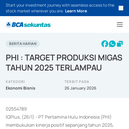
Start your investment journey with seamless access to the
stock market wherever you are.
Learn More
BERITA HARIAN
PHI : TARGET PRODUKSI MIGAS
TAHUN 2025 TERLAMPAU
KATEGORI
TERBIT PADA
Ekonomi Bisnis
26 January 2026
02554789
IQPlus, (26/1) - PT Pertamina Hulu Indonesia (PHI)
membukukan kinerja positif sepanjang tahun 2025,