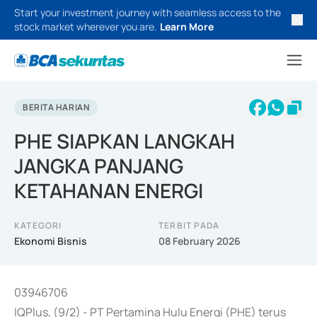
Start your investment journey with seamless access to the
stock market wherever you are.
Learn More
BERITA HARIAN
PHE SIAPKAN LANGKAH
JANGKA PANJANG
KETAHANAN ENERGI
KATEGORI
TERBIT PADA
Ekonomi Bisnis
08 February 2026
03946706
IQPlus, (9/2) - PT Pertamina Hulu Energi (PHE) terus