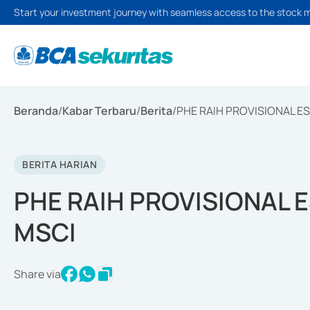
Start your investment journey with seamless access to the stock 
Beranda
/
Kabar Terbaru
/
Berita
/
PHE RAIH PROVISIONAL ES
BERITA HARIAN
PHE RAIH PROVISIONAL E
MSCI
Share via