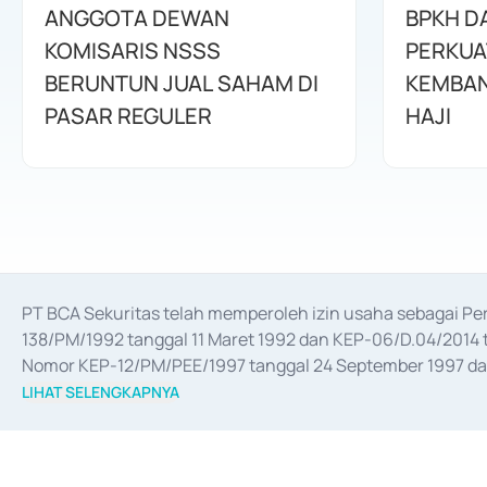
ANGGOTA DEWAN
BPKH D
KOMISARIS NSSS
PERKUA
BERUNTUN JUAL SAHAM DI
KEMBAN
PASAR REGULER
HAJI
PT BCA Sekuritas telah memperoleh izin usaha sebagai P
138/PM/1992 tanggal 11 Maret 1992 dan KEP-06/D.04/2014 t
Nomor KEP-12/PM/PEE/1997 tanggal 24 September 1997 dan 
merger, akuisisi, divestasi, dan 
join venture
 berdasarkan su
LIHAT SELENGKAPNYA
dari Bank Indonesia antara lain sebagai Perantara Pelaksan
Bank Indonesia sebagai Lembaga Pendukung Penerbitan, Tr
tahun 2018.