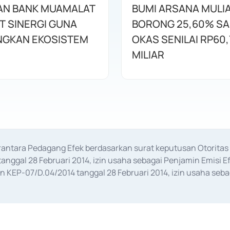
AN BANK MUAMALAT
BUMI ARSANA MULI
T SINERGI GUNA
BORONG 25,60% S
GKAN EKOSISTEM
OKAS SENILAI RP60,
MILIAR
erantara Pedagang Efek berdasarkan surat keputusan Otorit
anggal 28 Februari 2014, izin usaha sebagai Penjamin Emisi E
KEP-07/D.04/2014 tanggal 28 Februari 2014, izin usaha sebag
rat keputusan Otoritas Jasa Keuangan Nomor S-67/PM.21/2017 t
aan Transaksi Sertifikat Deposito di Pasar Uang yang izinnya d
ansaksi, serta Penatausahaan dan Penyelesaian Transaksi Sur