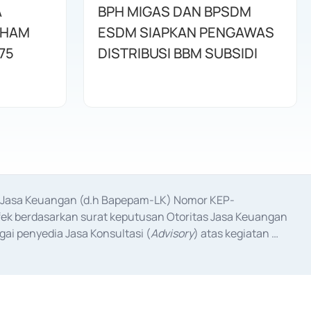
A
BPH MIGAS DAN BPSDM
AHAM
ESDM SIAPKAN PENGAWAS
75
DISTRIBUSI BBM SUBSIDI
as Jasa Keuangan (d.h Bapepam-LK) Nomor KEP-
fek berdasarkan surat keputusan Otoritas Jasa Keuangan 
ai penyedia Jasa Konsultasi (
Advisory
) atas kegiatan 
anggal 3 Februari 2017, dan beberapa izin usaha lainnya 
iterbitkan pada tahun 2017 dan izin usaha lainnya dari 
at Berharga Komersial yang izinnya diterbitkan pada 