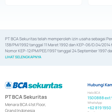
PT BCA Sekuritas telah memperoleh izin usaha sebagai P
138/PM/1992 tanggal 11 Maret 1992 dan KEP-06/D.04/2014 t
Nomor KEP-12/PM/PEE/1997 tanggal 24 September 1997 dan 
merger, akuisisi, divestasi, dan 
join venture
 berdasarkan su
LIHAT SELENGKAPNYA
dari Bank Indonesia antara lain sebagai Perantara Pelaksan
Bank Indonesia sebagai Lembaga Pendukung Penerbitan, Tr
tahun 2018.
Hubungi Kam
Halo BCA
PT BCA Sekuritas
1500888 ext 
WhatsApp
Menara BCA 41st Floor,
+62 819 1950
Grand Indonesia