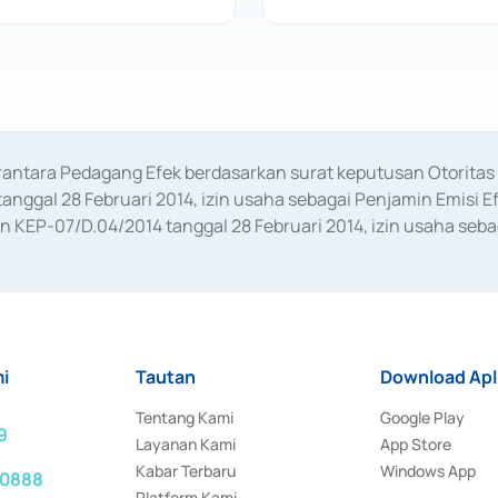
erantara Pedagang Efek berdasarkan surat keputusan Otorit
anggal 28 Februari 2014, izin usaha sebagai Penjamin Emisi E
KEP-07/D.04/2014 tanggal 28 Februari 2014, izin usaha sebag
rat keputusan Otoritas Jasa Keuangan Nomor S-67/PM.21/2017 t
aan Transaksi Sertifikat Deposito di Pasar Uang yang izinnya d
ansaksi, serta Penatausahaan dan Penyelesaian Transaksi Sur
i
Tautan
Download Apl
Tentang Kami
Google Play
9
Layanan Kami
App Store
Kabar Terbaru
Windows App
 0888
Platform Kami