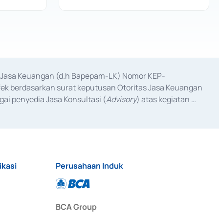
as Jasa Keuangan (d.h Bapepam-LK) Nomor KEP-
fek berdasarkan surat keputusan Otoritas Jasa Keuangan 
ai penyedia Jasa Konsultasi (
Advisory
) atas kegiatan 
anggal 3 Februari 2017, dan beberapa izin usaha lainnya 
iterbitkan pada tahun 2017 dan izin usaha lainnya dari 
at Berharga Komersial yang izinnya diterbitkan pada 
ikasi
Perusahaan Induk
BCA Group