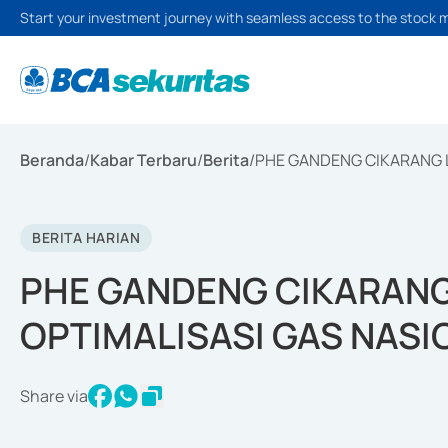
Start your investment journey with seamless access to the stock 
Beranda
/
Kabar Terbaru
/
Berita
/
PHE GANDENG CIKARANG 
BERITA HARIAN
PHE GANDENG CIKARANG
OPTIMALISASI GAS NASI
Share via