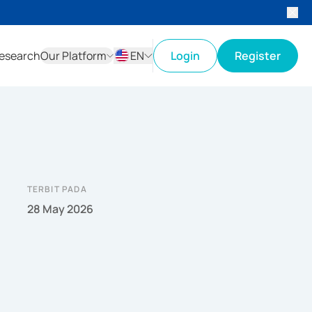
esearch
Our Platform
EN
Login
Register
ID
EN
TERBIT PADA
28 May 2026