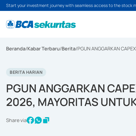
Start your investment journey with seamless access to the stock 
Beranda
/
Kabar Terbaru
/
Berita
/
PGUN ANGGARKAN CAPEX R
BERITA HARIAN
PGUN ANGGARKAN CAPEX 
2026, MAYORITAS UNTU
Share via