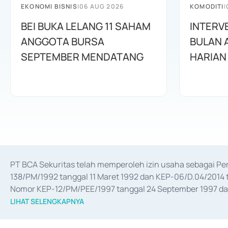
EKONOMI BISNIS
|
06 AUG 2026
KOMODITI
|
BEI BUKA LELANG 11 SAHAM
INTERV
ANGGOTA BURSA
BULAN 
SEPTEMBER MENDATANG
HARIAN
PT BCA Sekuritas telah memperoleh izin usaha sebagai P
138/PM/1992 tanggal 11 Maret 1992 dan KEP-06/D.04/2014 t
Nomor KEP-12/PM/PEE/1997 tanggal 24 September 1997 dan 
merger, akuisisi, divestasi, dan 
join venture
 berdasarkan su
LIHAT SELENGKAPNYA
dari Bank Indonesia antara lain sebagai Perantara Pelaksan
Bank Indonesia sebagai Lembaga Pendukung Penerbitan, Tr