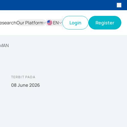
esearch
Our Platform
EN
Login
Register
ID
EN
AMAN
TERBIT PADA
08 June 2026