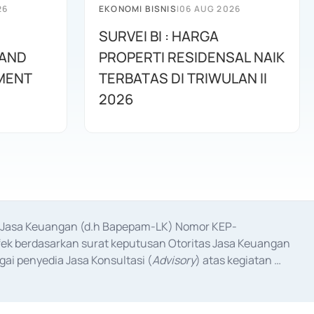
26
EKONOMI BISNIS
|
06 AUG 2026
SURVEI BI : HARGA
 AND
PROPERTI RESIDENSAL NAIK
MENT
TERBATAS DI TRIWULAN II
2026
as Jasa Keuangan (d.h Bapepam-LK) Nomor KEP-
fek berdasarkan surat keputusan Otoritas Jasa Keuangan 
ai penyedia Jasa Konsultasi (
Advisory
) atas kegiatan 
anggal 3 Februari 2017, dan beberapa izin usaha lainnya 
iterbitkan pada tahun 2017 dan izin usaha lainnya dari 
at Berharga Komersial yang izinnya diterbitkan pada 