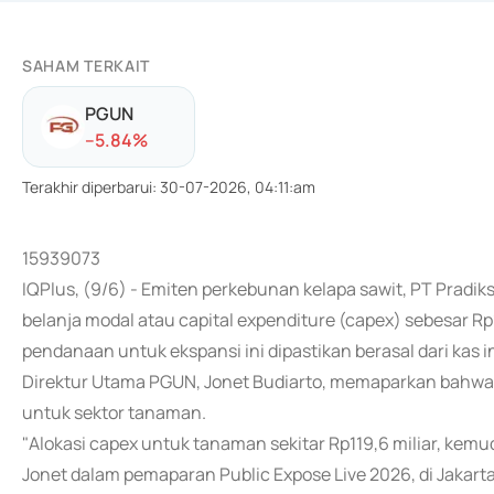
SAHAM TERKAIT
PGUN
-
-5.84
%
Terakhir diperbarui
:
30-07-2026, 04:11:am
15939073
IQPlus, (9/6) - Emiten perkebunan kelapa sawit, PT Pra
belanja modal atau capital expenditure (capex) sebesar R
pendanaan untuk ekspansi ini dipastikan berasal dari kas 
Direktur Utama PGUN, Jonet Budiarto, memaparkan bahwa po
untuk sektor tanaman.
"Alokasi capex untuk tanaman sekitar Rp119,6 miliar, kemud
Jonet dalam pemaparan Public Expose Live 2026, di Jakarta