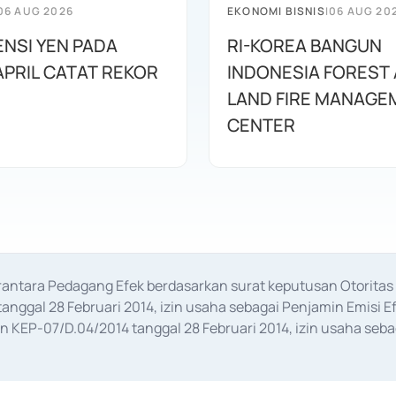
06 AUG 2026
EKONOMI BISNIS
|
06 AUG 20
ENSI YEN PADA
RI-KOREA BANGUN
APRIL CATAT REKOR
INDONESIA FOREST
LAND FIRE MANAGE
CENTER
erantara Pedagang Efek berdasarkan surat keputusan Otorit
anggal 28 Februari 2014, izin usaha sebagai Penjamin Emisi E
KEP-07/D.04/2014 tanggal 28 Februari 2014, izin usaha sebag
rat keputusan Otoritas Jasa Keuangan Nomor S-67/PM.21/2017 t
aan Transaksi Sertifikat Deposito di Pasar Uang yang izinnya d
ansaksi, serta Penatausahaan dan Penyelesaian Transaksi Sur