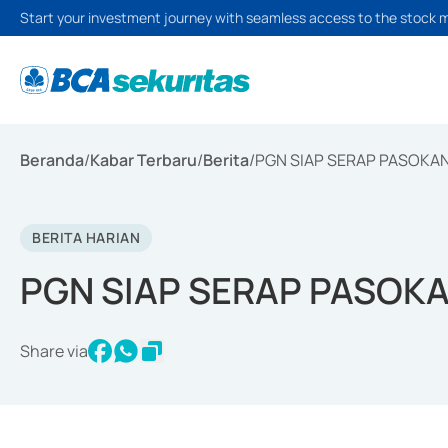
Start your investment journey with seamless access to the stock 
Beranda
/
Kabar Terbaru
/
Berita
/
PGN SIAP SERAP PASOKAN
BERITA HARIAN
PGN SIAP SERAP PASOKA
Share via