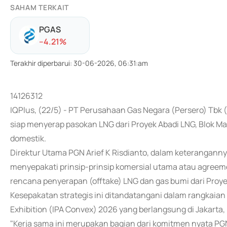
SAHAM TERKAIT
PGAS
-
-4.21
%
Terakhir diperbarui
:
30-06-2026, 06:31:am
14126312
IQPlus, (22/5) - PT Perusahaan Gas Negara (Persero) Tbk 
siap menyerap pasokan LNG dari Proyek Abadi LNG, Blok 
domestik.
Direktur Utama PGN Arief K Risdianto, dalam keteranganny
menyepakati prinsip-prinsip komersial utama atau agreemen
rencana penyerapan (offtake) LNG dan gas bumi dari Proye
Kesepakatan strategis ini ditandatangani dalam rangkaia
Exhibition (IPA Convex) 2026 yang berlangsung di Jakarta
"Kerja sama ini merupakan bagian dari komitmen nyata 