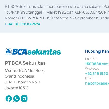
PT BCA Sekuritas telah memperoleh izin usaha sebagai P
138/PM/1992 tanggal 11 Maret 1992 dan KEP-06/D.04/2014 t
Nomor KEP-12/PM/PEE/1997 tanggal 24 September 1997 dan 
merger, akuisisi, divestasi, dan 
join venture
 berdasarkan su
LIHAT SELENGKAPNYA
dari Bank Indonesia antara lain sebagai Perantara Pelaksan
Bank Indonesia sebagai Lembaga Pendukung Penerbitan, Tr
tahun 2018.
Hubungi Kam
Halo BCA
PT BCA Sekuritas
1500888 ext 
WhatsApp
Menara BCA 41st Floor,
+62 819 1950
Grand Indonesia
Email
Jl. MH Thamrin No. 1
halo@bcaseku
Jakarta 10310