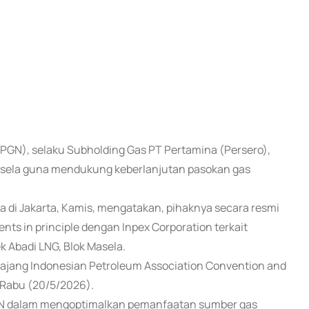
(PGN), selaku Subholding Gas PT Pertamina (Persero),
Masela guna mendukung keberlanjutan pasokan gas
a di Jakarta, Kamis, mengatakan, pihaknya secara resmi
ts in principle dengan Inpex Corporation terkait
k Abadi LNG, Blok Masela.
n ajang Indonesian Petroleum Association Convention and
, Rabu (20/5/2026).
PGN dalam mengoptimalkan pemanfaatan sumber gas