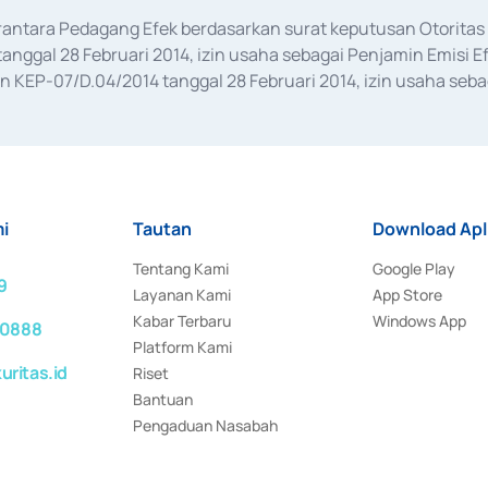
erantara Pedagang Efek berdasarkan surat keputusan Otorit
anggal 28 Februari 2014, izin usaha sebagai Penjamin Emisi E
KEP-07/D.04/2014 tanggal 28 Februari 2014, izin usaha sebag
rat keputusan Otoritas Jasa Keuangan Nomor S-67/PM.21/2017 t
aan Transaksi Sertifikat Deposito di Pasar Uang yang izinnya d
ansaksi, serta Penatausahaan dan Penyelesaian Transaksi Sur
i
Tautan
Download Apl
Tentang Kami
Google Play
9
Layanan Kami
App Store
Kabar Terbaru
Windows App
 0888
Platform Kami
ritas.id
Riset
Bantuan
Pengaduan Nasabah