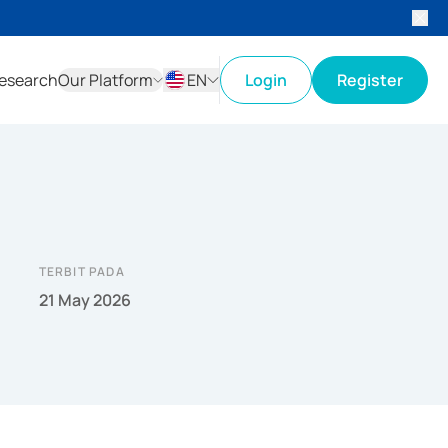
esearch
Our Platform
EN
Login
Register
ID
EN
TERBIT PADA
21 May 2026