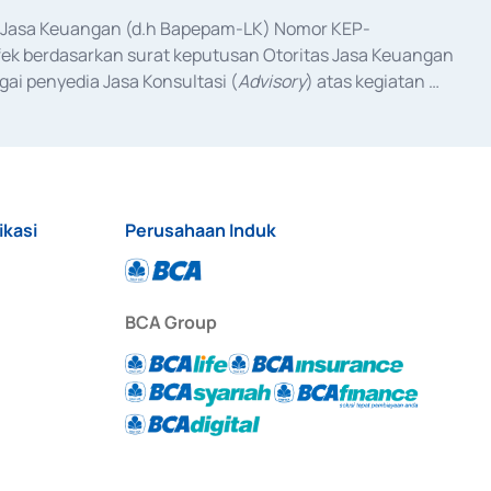
as Jasa Keuangan (d.h Bapepam-LK) Nomor KEP-
fek berdasarkan surat keputusan Otoritas Jasa Keuangan 
ai penyedia Jasa Konsultasi (
Advisory
) atas kegiatan 
anggal 3 Februari 2017, dan beberapa izin usaha lainnya 
iterbitkan pada tahun 2017 dan izin usaha lainnya dari 
at Berharga Komersial yang izinnya diterbitkan pada 
ikasi
Perusahaan Induk
BCA Group