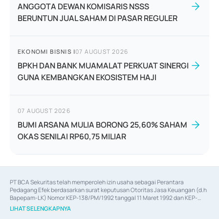
ANGGOTA DEWAN KOMISARIS NSSS
BERUNTUN JUAL SAHAM DI PASAR REGULER
EKONOMI BISNIS
|
07 AUGUST 2026
BPKH DAN BANK MUAMALAT PERKUAT SINERGI
GUNA KEMBANGKAN EKOSISTEM HAJI
07 AUGUST 2026
BUMI ARSANA MULIA BORONG 25,60% SAHAM
OKAS SENILAI RP60,75 MILIAR
PT BCA Sekuritas telah memperoleh izin usaha sebagai Perantara 
Pedagang Efek berdasarkan surat keputusan Otoritas Jasa Keuangan (d.h 
Bapepam-LK) Nomor KEP-138/PM/1992 tanggal 11 Maret 1992 dan KEP-
06/D.04/2014 tanggal 28 Februari 2014, izin usaha sebagai Penjamin Emisi 
LIHAT SELENGKAPNYA
Efek berdasarkan surat keputusan Otoritas Jasa Keuangan Nomor KEP-