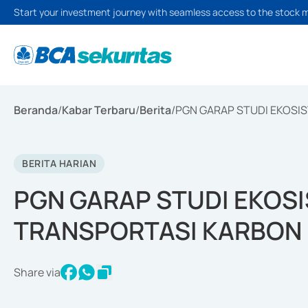
Start your investment journey with seamless access to the stock 
Beranda
/
Kabar Terbaru
/
Berita
/
PGN GARAP STUDI EKOSI
BERITA HARIAN
PGN GARAP STUDI EKOS
TRANSPORTASI KARBON 
Share via