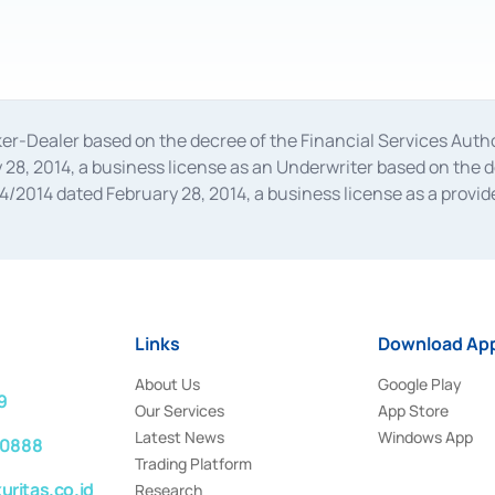
oker-Dealer based on the decree of the Financial Services A
28, 2014, a business license as an Underwriter based on the 
014 dated February 28, 2014, a business license as a provider
 Financial Services Authority Number S-67/PM.21/2014 dated Fe
and joint ventures based on the decision letter of the Financ
 Bank Indonesia, among others as an Intermediary for the Impl
usiness licenses from Bank Indonesia as a Supporting Institut
e was issued in 2018.
Links
Download App
About Us
Google Play
9
Our Services
App Store
Latest News
Windows App
 0888
Trading Platform
ritas.co.id
Research