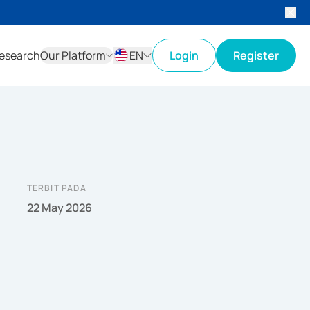
esearch
Our Platform
EN
Login
Register
ID
EN
TERBIT PADA
22 May 2026