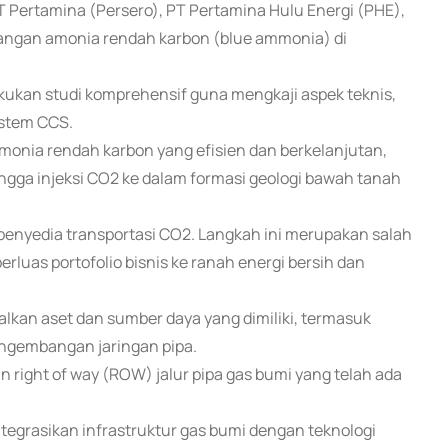
PT Pertamina (Persero), PT Pertamina Hulu Energi (PHE),
angan amonia rendah karbon (blue ammonia) di
akukan studi komprehensif guna mengkaji aspek teknis,
istem CCS.
amonia rendah karbon yang efisien dan berkelanjutan,
ingga injeksi CO2 ke dalam formasi geologi bawah tanah
penyedia transportasi CO2. Langkah ini merupakan salah
rluas portofolio bisnis ke ranah energi bersih dan
lkan aset dan sumber daya yang dimiliki, termasuk
pengembangan jaringan pipa.
 right of way (ROW) jalur pipa gas bumi yang telah ada
egrasikan infrastruktur gas bumi dengan teknologi