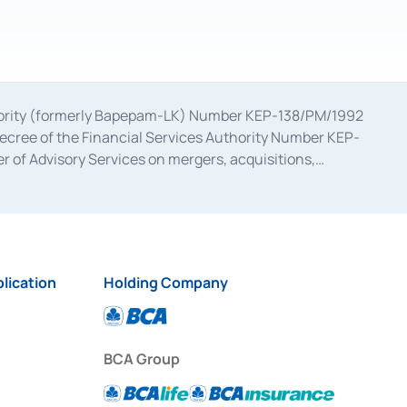
uthority (formerly Bapepam-LK) Number KEP-138/PM/1992
decree of the Financial Services Authority Number KEP-
 of Advisory Services on mergers, acquisitions,
bruary 28, 2014, a business license as a provider of
ial Services Authority Number S-67/PM.21/2017 dated
ementation of Certificate of Deposit Transactions in the
ion for the Issuance, Transaction, and Administration and
lication
Holding Company
BCA Group