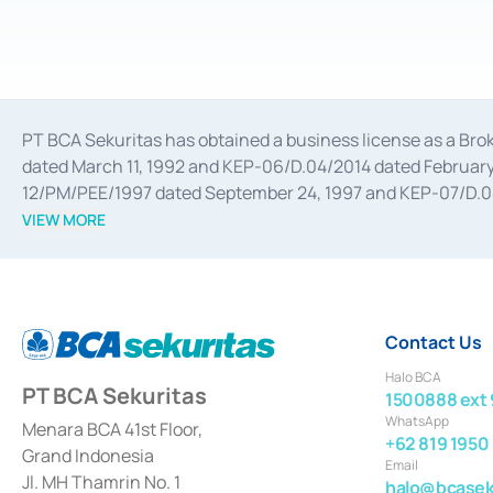
PT BCA Sekuritas has obtained a business license as a Br
dated March 11, 1992 and KEP-06/D.04/2014 dated February 
12/PM/PEE/1997 dated September 24, 1997 and KEP-07/D.04/2
divestments, and joint ventures based on the decree of the
VIEW MORE
Advisory Services for mergers, acquisitions, divestments, 
February 3, 2017, and several other business licenses from
Money Market whose license was issued in 2017 and other b
Settlement of Commercial Paper Transactions whose licens
Contact Us
Halo BCA
PT BCA Sekuritas
1500888 ext 
WhatsApp
Menara BCA 41st Floor,
+62 819 1950
Grand Indonesia
Email
Jl. MH Thamrin No. 1
halo@bcaseku