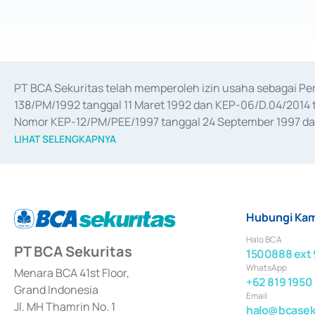
PT BCA Sekuritas telah memperoleh izin usaha sebagai P
138/PM/1992 tanggal 11 Maret 1992 dan KEP-06/D.04/2014 t
Nomor KEP-12/PM/PEE/1997 tanggal 24 September 1997 dan 
merger, akuisisi, divestasi, dan 
join venture
 berdasarkan su
LIHAT SELENGKAPNYA
dari Bank Indonesia antara lain sebagai Perantara Pelaksan
Bank Indonesia sebagai Lembaga Pendukung Penerbitan, Tr
tahun 2018.
Hubungi Kam
Halo BCA
PT BCA Sekuritas
1500888 ext 
WhatsApp
Menara BCA 41st Floor,
+62 819 1950
Grand Indonesia
Email
Jl. MH Thamrin No. 1
halo@bcaseku