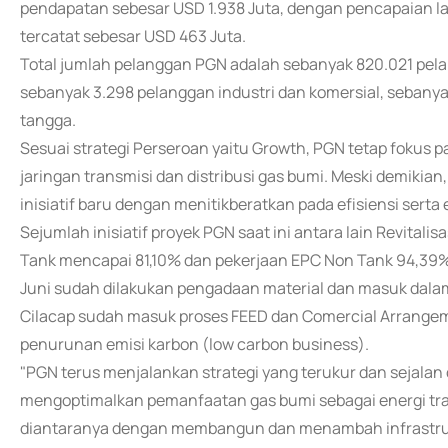
pendapatan sebesar USD 1.938 Juta, dengan pencapaian la
tercatat sebesar USD 463 Juta.
Total jumlah pelanggan PGN adalah sebanyak 820.021 pela
sebanyak 3.298 pelanggan industri dan komersial, sebany
tangga.
Sesuai strategi Perseroan yaitu Growth, PGN tetap foku
jaringan transmisi dan distribusi gas bumi. Meski demiki
inisiatif baru dengan menitikberatkan pada efisiensi serta 
Sejumlah inisiatif proyek PGN saat ini antara lain Revital
Tank mencapai 81,10% dan pekerjaan EPC Non Tank 94,39%
Juni sudah dilakukan pengadaan material dan masuk dal
Cilacap sudah masuk proses FEED dan Comercial Arrang
penurunan emisi karbon (low carbon business).
"PGN terus menjalankan strategi yang terukur dan sejala
mengoptimalkan pemanfaatan gas bumi sebagai energi tran
diantaranya dengan membangun dan menambah infrastruk