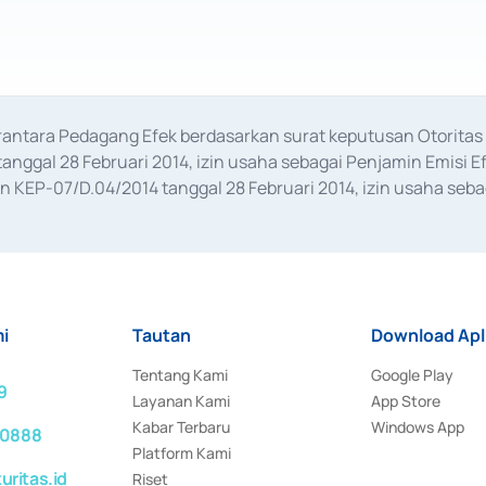
erantara Pedagang Efek berdasarkan surat keputusan Otorit
anggal 28 Februari 2014, izin usaha sebagai Penjamin Emisi E
KEP-07/D.04/2014 tanggal 28 Februari 2014, izin usaha sebag
rat keputusan Otoritas Jasa Keuangan Nomor S-67/PM.21/2017 t
aan Transaksi Sertifikat Deposito di Pasar Uang yang izinnya d
ansaksi, serta Penatausahaan dan Penyelesaian Transaksi Sur
i
Tautan
Download Apl
Tentang Kami
Google Play
9
Layanan Kami
App Store
Kabar Terbaru
Windows App
 0888
Platform Kami
ritas.id
Riset