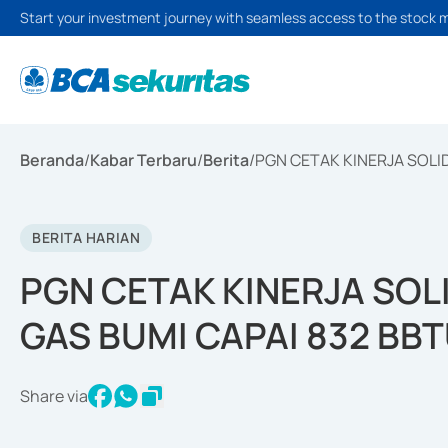
Start your investment journey with seamless access to the stock 
Beranda
/
Kabar Terbaru
/
Berita
/
PGN CETAK KINERJA SOLID
BERITA HARIAN
PGN CETAK KINERJA SOL
GAS BUMI CAPAI 832 BBT
Share via