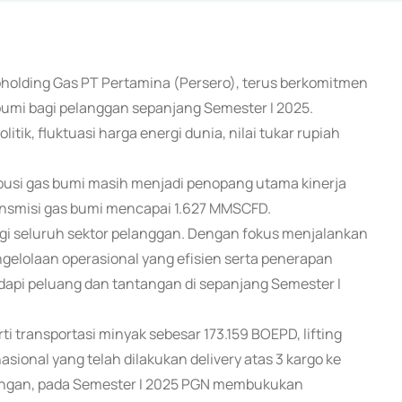
bholding Gas PT Pertamina (Persero), terus berkomitmen
bumi bagi pelanggan sepanjang Semester I 2025.
tik, fluktuasi harga energi dunia, nilai tukar rupiah
busi gas bumi masih menjadi penopang utama kinerja
ansmisi gas bumi mencapai 1.627 MMSCFD.
i seluruh sektor pelanggan. Dengan fokus menjalankan
ngelolaan operasional yang efisien serta penerapan
pi peluang dan tantangan di sepanjang Semester I
i transportasi minyak sebesar 173.159 BOEPD, lifting
ional yang telah dilakukan delivery atas 3 kargo ke
euangan, pada Semester I 2025 PGN membukukan