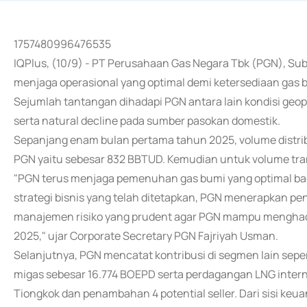
1757480996476535
IQPlus, (10/9) - PT Perusahaan Gas Negara Tbk (PGN), Su
menjaga operasional yang optimal demi ketersediaan gas 
Sejumlah tantangan dihadapi PGN antara lain kondisi geopoli
serta natural decline pada sumber pasokan domestik.
Sepanjang enam bulan pertama tahun 2025, volume distri
PGN yaitu sebesar 832 BBTUD. Kemudian untuk volume tr
"PGN terus menjaga pemenuhan gas bumi yang optimal bag
strategi bisnis yang telah ditetapkan, PGN menerapkan pe
manajemen risiko yang prudent agar PGN mampu menghada
2025," ujar Corporate Secretary PGN Fajriyah Usman.
Selanjutnya, PGN mencatat kontribusi di segmen lain sepert
migas sebesar 16.774 BOEPD serta perdagangan LNG internas
Tiongkok dan penambahan 4 potential seller. Dari sisi k