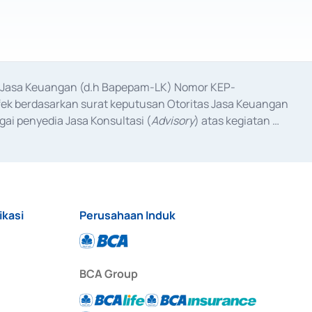
as Jasa Keuangan (d.h Bapepam-LK) Nomor KEP-
fek berdasarkan surat keputusan Otoritas Jasa Keuangan 
ai penyedia Jasa Konsultasi (
Advisory
) atas kegiatan 
anggal 3 Februari 2017, dan beberapa izin usaha lainnya 
iterbitkan pada tahun 2017 dan izin usaha lainnya dari 
at Berharga Komersial yang izinnya diterbitkan pada 
ikasi
Perusahaan Induk
BCA Group