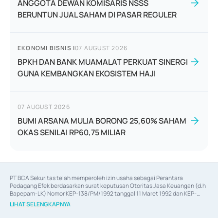
ANGGOTA DEWAN KOMISARIS NSSS
BERUNTUN JUAL SAHAM DI PASAR REGULER
EKONOMI BISNIS
|
07 AUGUST 2026
BPKH DAN BANK MUAMALAT PERKUAT SINERGI
GUNA KEMBANGKAN EKOSISTEM HAJI
07 AUGUST 2026
BUMI ARSANA MULIA BORONG 25,60% SAHAM
OKAS SENILAI RP60,75 MILIAR
PT BCA Sekuritas telah memperoleh izin usaha sebagai Perantara 
Pedagang Efek berdasarkan surat keputusan Otoritas Jasa Keuangan (d.h 
Bapepam-LK) Nomor KEP-138/PM/1992 tanggal 11 Maret 1992 dan KEP-
06/D.04/2014 tanggal 28 Februari 2014, izin usaha sebagai Penjamin Emisi 
LIHAT SELENGKAPNYA
Efek berdasarkan surat keputusan Otoritas Jasa Keuangan Nomor KEP-
12/PM/PEE/1997 tanggal 24 September 1997 dan KEP-07/D.04/2014 