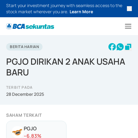
Start your investment journey with seamless access to the
stock market wherever you are.
Learn More
BERITA HARIAN
PGJO DIRIKAN 2 ANAK USAHA
BARU
TERBIT PADA
28 December 2025
SAHAM TERKAIT
PGJO
-
-6.83
%