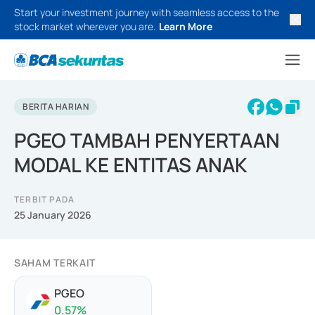
Start your investment journey with seamless access to the
stock market wherever you are.
Learn More
BERITA HARIAN
PGEO TAMBAH PENYERTAAN
MODAL KE ENTITAS ANAK
TERBIT PADA
25 January 2026
SAHAM TERKAIT
PGEO
0.57
%