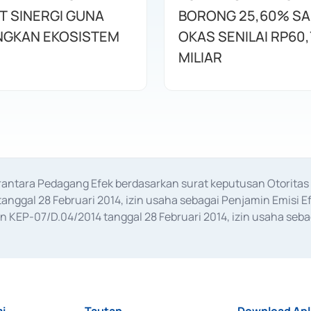
T SINERGI GUNA
BORONG 25,60% S
GKAN EKOSISTEM
OKAS SENILAI RP60,
MILIAR
erantara Pedagang Efek berdasarkan surat keputusan Otorit
anggal 28 Februari 2014, izin usaha sebagai Penjamin Emisi E
KEP-07/D.04/2014 tanggal 28 Februari 2014, izin usaha sebag
rat keputusan Otoritas Jasa Keuangan Nomor S-67/PM.21/2017 t
aan Transaksi Sertifikat Deposito di Pasar Uang yang izinnya d
ansaksi, serta Penatausahaan dan Penyelesaian Transaksi Sur