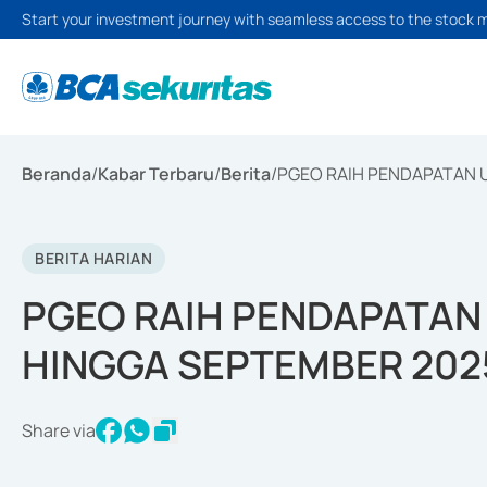
Start your investment journey with seamless access to the stock 
Beranda
/
Kabar Terbaru
/
Berita
/
PGEO RAIH PENDAPATAN U
BERITA HARIAN
PGEO RAIH PENDAPATAN 
HINGGA SEPTEMBER 202
Share via