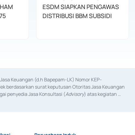
AHAM
ESDM SIAPKAN PENGAWAS
75
DISTRIBUSI BBM SUBSIDI
as Jasa Keuangan (d.h Bapepam-LK) Nomor KEP-
fek berdasarkan surat keputusan Otoritas Jasa Keuangan 
ai penyedia Jasa Konsultasi (
Advisory
) atas kegiatan 
anggal 3 Februari 2017, dan beberapa izin usaha lainnya 
iterbitkan pada tahun 2017 dan izin usaha lainnya dari 
at Berharga Komersial yang izinnya diterbitkan pada 