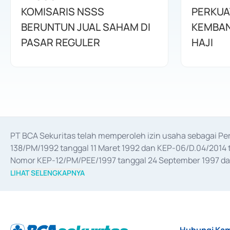
KOMISARIS NSSS
PERKUA
BERUNTUN JUAL SAHAM DI
KEMBAN
PASAR REGULER
HAJI
PT BCA Sekuritas telah memperoleh izin usaha sebagai P
138/PM/1992 tanggal 11 Maret 1992 dan KEP-06/D.04/2014 t
Nomor KEP-12/PM/PEE/1997 tanggal 24 September 1997 dan 
merger, akuisisi, divestasi, dan 
join venture
 berdasarkan su
LIHAT SELENGKAPNYA
dari Bank Indonesia antara lain sebagai Perantara Pelaksan
Bank Indonesia sebagai Lembaga Pendukung Penerbitan, Tr
tahun 2018.