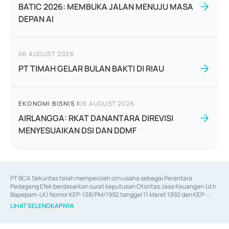
BATIC 2026: MEMBUKA JALAN MENUJU MASA
DEPAN AI
06 AUGUST 2026
PT TIMAH GELAR BULAN BAKTI DI RIAU
EKONOMI BISNIS
|
06 AUGUST 2026
AIRLANGGA: RKAT DANANTARA DIREVISI
MENYESUAIKAN DSI DAN DDMF
PT BCA Sekuritas telah memperoleh izin usaha sebagai Perantara 
Pedagang Efek berdasarkan surat keputusan Otoritas Jasa Keuangan (d.h 
Bapepam-LK) Nomor KEP-138/PM/1992 tanggal 11 Maret 1992 dan KEP-
06/D.04/2014 tanggal 28 Februari 2014, izin usaha sebagai Penjamin Emisi 
LIHAT SELENGKAPNYA
Efek berdasarkan surat keputusan Otoritas Jasa Keuangan Nomor KEP-
12/PM/PEE/1997 tanggal 24 September 1997 dan KEP-07/D.04/2014 
tanggal 28 Februari 2014, izin usaha sebagai penyedia Jasa Konsultasi 