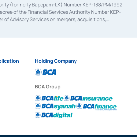
uthority (formerly Bapepam-LK) Number KEP-138/PM/1992
decree of the Financial Services Authority Number KEP-
 of Advisory Services on mergers, acquisitions,
bruary 28, 2014, a business license as a provider of
ial Services Authority Number S-67/PM.21/2017 dated
ementation of Certificate of Deposit Transactions in the
ion for the Issuance, Transaction, and Administration and
lication
Holding Company
BCA Group