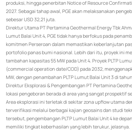
produksi, hingga penerbitan Notice of Resource Confirma
2027. Sebagai tahap awal, PGE akan melaksanakan pengebo
sebesar USD 32,21 juta.
Direktur Utama PT Pertamina Geothermal Energy Tbk Ahm
Lumut Balai Unit 4, PGE tidak hanya berfokus pada penam
komitmen Perseroan dalam memastikan keberlanjutan pas
portofolio panas bumi nasional. Lebih dari itu, proyek i
tambahan kapasitas 55 MW pada Unit 4. Proyek PLTP Lumut 
(commercial operation date/COD) pada 2032, menggenapka
MW, dengan penambahan PLTP Lumut Balai Unit 3 di tahun
Direktur Eksplorasi & Pengembangan PT Pertamina Geot
lokasi pengeboran berada di area yang sangat prospektif se
Area eksplorasi ini terletak di sekitar zona upflow utama de
terverifikasi melalui berbagai kajian geosains dan studi 
tersebut, pengembangan PLTP Lumut Balai Unit 4 ke depan d
memiliki tingkat keberhasilan yang lebih terukur, jelasnya.