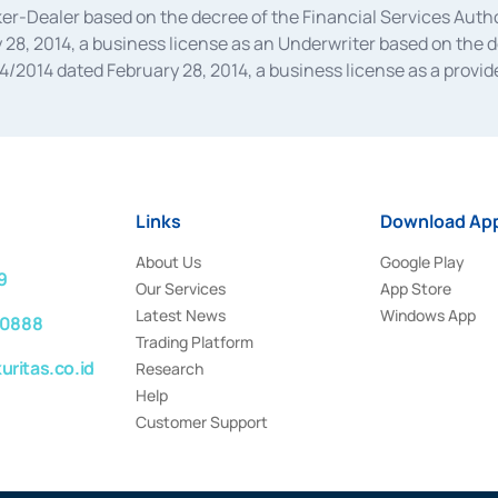
oker-Dealer based on the decree of the Financial Services A
28, 2014, a business license as an Underwriter based on the 
014 dated February 28, 2014, a business license as a provider
 Financial Services Authority Number S-67/PM.21/2014 dated Fe
and joint ventures based on the decision letter of the Financ
 Bank Indonesia, among others as an Intermediary for the Impl
usiness licenses from Bank Indonesia as a Supporting Institut
e was issued in 2018.
Links
Download App
About Us
Google Play
9
Our Services
App Store
Latest News
Windows App
 0888
Trading Platform
ritas.co.id
Research
Help
Customer Support