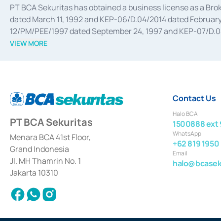
PT BCA Sekuritas has obtained a business license as a Br
dated March 11, 1992 and KEP-06/D.04/2014 dated February 
12/PM/PEE/1997 dated September 24, 1997 and KEP-07/D.04/2
divestments, and joint ventures based on the decree of the
VIEW MORE
Advisory Services for mergers, acquisitions, divestments, 
February 3, 2017, and several other business licenses from
Money Market whose license was issued in 2017 and other b
Settlement of Commercial Paper Transactions whose licens
Contact Us
Halo BCA
PT BCA Sekuritas
1500888 ext 
WhatsApp
Menara BCA 41st Floor,
+62 819 1950
Grand Indonesia
Email
Jl. MH Thamrin No. 1
halo@bcaseku
Jakarta 10310