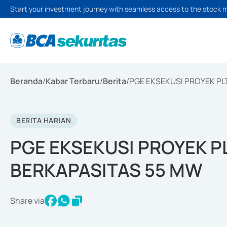
Start your investment journey with seamless access to the stock 
Beranda
/
Kabar Terbaru
/
Berita
/
PGE EKSEKUSI PROYEK PL
BERITA HARIAN
PGE EKSEKUSI PROYEK PL
BERKAPASITAS 55 MW
Share via