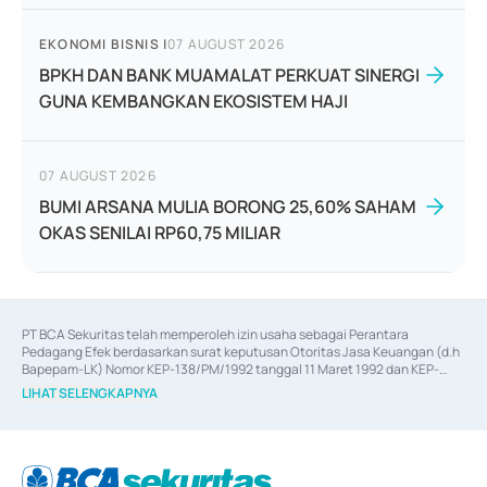
EKONOMI BISNIS
|
07 AUGUST 2026
BPKH DAN BANK MUAMALAT PERKUAT SINERGI
GUNA KEMBANGKAN EKOSISTEM HAJI
07 AUGUST 2026
BUMI ARSANA MULIA BORONG 25,60% SAHAM
OKAS SENILAI RP60,75 MILIAR
PT BCA Sekuritas telah memperoleh izin usaha sebagai Perantara 
Pedagang Efek berdasarkan surat keputusan Otoritas Jasa Keuangan (d.h 
Bapepam-LK) Nomor KEP-138/PM/1992 tanggal 11 Maret 1992 dan KEP-
06/D.04/2014 tanggal 28 Februari 2014, izin usaha sebagai Penjamin Emisi 
LIHAT SELENGKAPNYA
Efek berdasarkan surat keputusan Otoritas Jasa Keuangan Nomor KEP-
12/PM/PEE/1997 tanggal 24 September 1997 dan KEP-07/D.04/2014 
tanggal 28 Februari 2014, izin usaha sebagai penyedia Jasa Konsultasi 
(
Advisory
) atas kegiatan merger, akuisisi, divestasi, dan 
join venture
berdasarkan surat keputusan Otoritas Jasa Keuangan Nomor S-