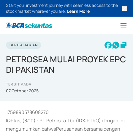
Start your investment journey with seamless access to the
stock market wherever you are.
Learn More
BERITA HARIAN
PETROSEA MULAI PROYEK EPC
DI PAKISTAN
TERBIT PADA
07 October 2025
1759890578608270
IQPlus, (8/10) - PT Petrosea Tbk (IDX:PTRO) dengan ini
mengumumkan bahwaPerusahaan bersama dengan