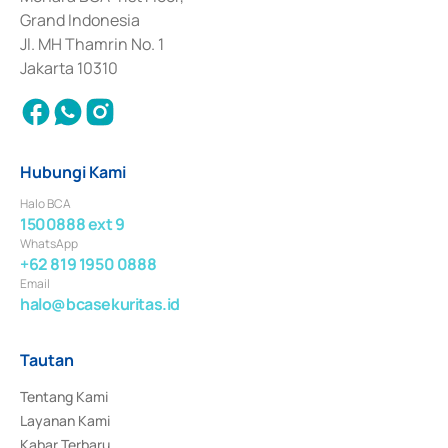
Surat Berharga Komersial yang izinnya diterbitkan pada tahun 2018.
Grand Indonesia
Jl. MH Thamrin No. 1
Jakarta 10310
Hubungi Kami
Halo BCA
1500888 ext 9
WhatsApp
+62 819 1950 0888
Email
halo@bcasekuritas.id
Tautan
Tentang Kami
Layanan Kami
Kabar Terbaru