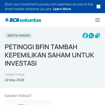
Start your investment journey with seamless access to the
stock market wherever you are.
Learn More
BERITA HARIAN
PETINGGI BFIN TAMBAH
KEPEMILIKAN SAHAM UNTUK
INVESTASI
TERBIT PADA
22 May 2026
SAHAM TERKAIT