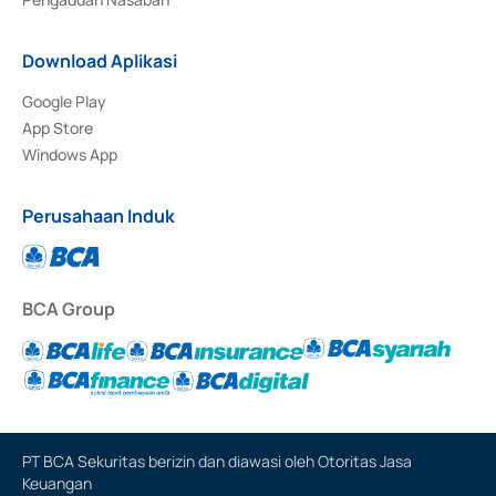
Download Aplikasi
Google Play
App Store
Windows App
Perusahaan Induk
BCA Group
PT BCA Sekuritas berizin dan diawasi oleh Otoritas Jasa
Keuangan