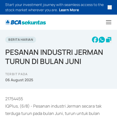
Start your investment journey with seamless access to the
stock market wherever you are.
Learn More
BERITA HARIAN
PESANAN INDUSTRI JERMAN
TURUN DI BULAN JUNI
TERBIT PADA
06 August 2025
21754455
IQPlus, (6/8) - Pesanan industri Jerman secara tak
terduga turun pada bulan Juni, turun untuk bulan