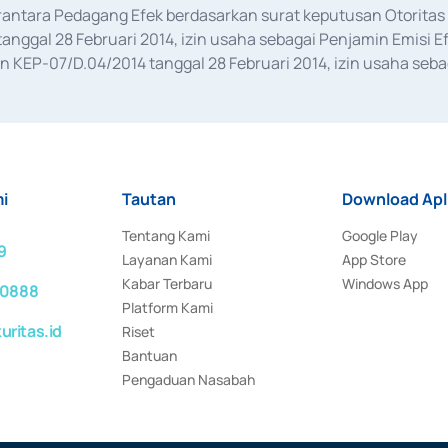
erantara Pedagang Efek berdasarkan surat keputusan Otorit
anggal 28 Februari 2014, izin usaha sebagai Penjamin Emisi E
KEP-07/D.04/2014 tanggal 28 Februari 2014, izin usaha sebag
rat keputusan Otoritas Jasa Keuangan Nomor S-67/PM.21/2017 t
aan Transaksi Sertifikat Deposito di Pasar Uang yang izinnya d
ansaksi, serta Penatausahaan dan Penyelesaian Transaksi Sur
i
Tautan
Download Apl
Tentang Kami
Google Play
9
Layanan Kami
App Store
Kabar Terbaru
Windows App
 0888
Platform Kami
ritas.id
Riset
Bantuan
Pengaduan Nasabah