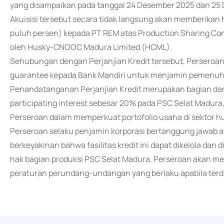
yang disampaikan pada tanggal 24 Desember 2025 dan 25
Akuisisi tersebut secara tidak langsung akan memberikan h
puluh persen) kepada PT REM atas Production Sharing Con
oleh Husky-CNOOC Madura Limited (HCML).
Sehubungan dengan Perjanjian Kredit tersebut, Perseroan
guarantee kepada Bank Mandiri untuk menjamin pemenuhan
Penandatanganan Perjanjian Kredit merupakan bagian dari
participating interest sebesar 20% pada PSC Selat Madura
Perseroan dalam memperkuat portofolio usaha di sektor h
Perseroan selaku penjamin korporasi bertanggung jawab a
berkeyakinan bahwa fasilitas kredit ini dapat dikelola dan 
hak bagian produksi PSC Selat Madura. Perseroan akan me
peraturan perundang-undangan yang berlaku apabila terda