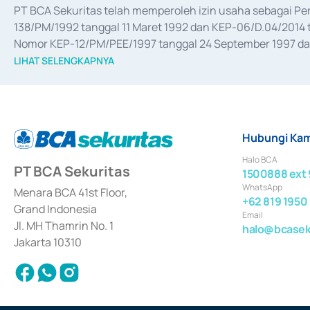
PT BCA Sekuritas telah memperoleh izin usaha sebagai P
138/PM/1992 tanggal 11 Maret 1992 dan KEP-06/D.04/2014 t
Nomor KEP-12/PM/PEE/1997 tanggal 24 September 1997 dan 
merger, akuisisi, divestasi, dan 
join venture
 berdasarkan su
LIHAT SELENGKAPNYA
dari Bank Indonesia antara lain sebagai Perantara Pelaksan
Bank Indonesia sebagai Lembaga Pendukung Penerbitan, Tr
tahun 2018.
Hubungi Kam
Halo BCA
PT BCA Sekuritas
1500888 ext 
WhatsApp
Menara BCA 41st Floor,
+62 819 1950
Grand Indonesia
Email
Jl. MH Thamrin No. 1
halo@bcaseku
Jakarta 10310