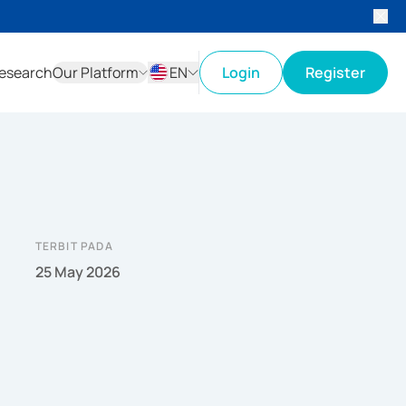
esearch
Our Platform
EN
Login
Register
ID
EN
TERBIT PADA
25 May 2026