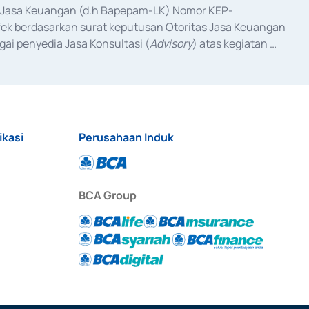
as Jasa Keuangan (d.h Bapepam-LK) Nomor KEP-
fek berdasarkan surat keputusan Otoritas Jasa Keuangan 
ai penyedia Jasa Konsultasi (
Advisory
) atas kegiatan 
anggal 3 Februari 2017, dan beberapa izin usaha lainnya 
iterbitkan pada tahun 2017 dan izin usaha lainnya dari 
at Berharga Komersial yang izinnya diterbitkan pada 
ikasi
Perusahaan Induk
BCA Group