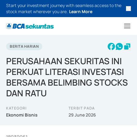
Start your investment journey with seamless access to the
stock market wherever you are.
Learn More
BERITA HARIAN
PERUSAHAAN SEKURITAS INI
PERKUAT LITERASI INVESTASI
BERSAMA BELIMBING STOCKS
DAN RATU
KATEGORI
TERBIT PADA
Ekonomi Bisnis
29 June 2026