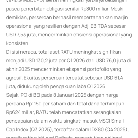
vs 48,9 MBOEPD) serta meningkatnya biaya keuangan
pasca penerbitan obligasi senilai Rp800 miliar. Meski
demikian, perseroan berhasil mempertahankan marjin
operasional yang resilien dengan Adj. EBITDA sebesar
USD 7,53 juta, mencerminkan efisiensi operasional yang
konsisten.
Di sisi neraca, total aset RATU meningkat signifikan
menjadi USD 130,2 juta per Q1 2026 dari USD 76,0 juta di
akhir 2025 mencerminkan ekspansi portofolio yang
agresif. Ekuitas perseroan tercatat sebesar USD 61,4
juta, didukung oleh pengakuan laba Q1 2026.
Sejak IPO di BEI pada 8 Januari 2025 dengan harga
perdana Rp1.150 per saham dan total dana terhimpun
Rp624 miliar, RATU telah mencatatkan serangkaian
pencapaian dalam waktu singkat: masuk MSCI Small
Cap Index (Q3 2025), terdaftar dalam IDX80 (Q4 2025),