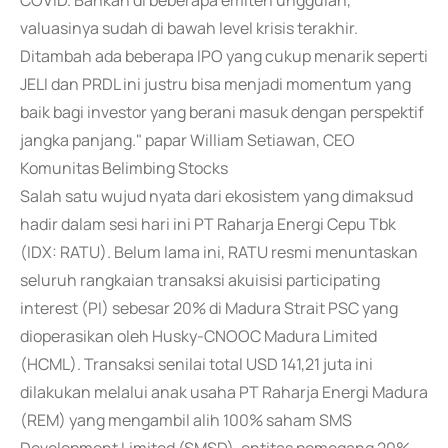
COVID. Bahkan di beberapa emiten unggulan,
valuasinya sudah di bawah level krisis terakhir.
Ditambah ada beberapa IPO yang cukup menarik seperti
JELI dan PRDL ini justru bisa menjadi momentum yang
baik bagi investor yang berani masuk dengan perspektif
jangka panjang." papar William Setiawan, CEO
Komunitas Belimbing Stocks
Salah satu wujud nyata dari ekosistem yang dimaksud
hadir dalam sesi hari ini PT Raharja Energi Cepu Tbk
(IDX: RATU). Belum lama ini, RATU resmi menuntaskan
seluruh rangkaian transaksi akuisisi participating
interest (PI) sebesar 20% di Madura Strait PSC yang
dioperasikan oleh Husky-CNOOC Madura Limited
(HCML). Transaksi senilai total USD 141,21 juta ini
dilakukan melalui anak usaha PT Raharja Energi Madura
(REM) yang mengambil alih 100% saham SMS