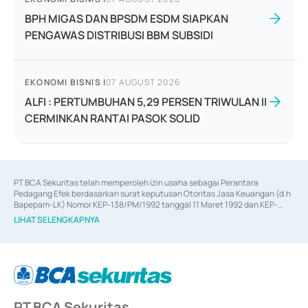
BPH MIGAS DAN BPSDM ESDM SIAPKAN
PENGAWAS DISTRIBUSI BBM SUBSIDI
EKONOMI BISNIS
|
07 AUGUST 2026
ALFI : PERTUMBUHAN 5,29 PERSEN TRIWULAN II
CERMINKAN RANTAI PASOK SOLID
PT BCA Sekuritas telah memperoleh izin usaha sebagai Perantara 
Pedagang Efek berdasarkan surat keputusan Otoritas Jasa Keuangan (d.h 
Bapepam-LK) Nomor KEP-138/PM/1992 tanggal 11 Maret 1992 dan KEP-
06/D.04/2014 tanggal 28 Februari 2014, izin usaha sebagai Penjamin Emisi 
LIHAT SELENGKAPNYA
Efek berdasarkan surat keputusan Otoritas Jasa Keuangan Nomor KEP-
12/PM/PEE/1997 tanggal 24 September 1997 dan KEP-07/D.04/2014 
tanggal 28 Februari 2014, izin usaha sebagai penyedia Jasa Konsultasi 
(
Advisory
) atas kegiatan merger, akuisisi, divestasi, dan 
join venture
berdasarkan surat keputusan Otoritas Jasa Keuangan Nomor S-
67/PM.21/2017 tanggal 3 Februari 2017, dan beberapa izin usaha lainnya 
dari Bank Indonesia antara lain sebagai Perantara Pelaksanaan Transaksi 
PT BCA Sekuritas
Sertifikat Deposito di Pasar Uang yang izinnya diterbitkan pada tahun 2017 