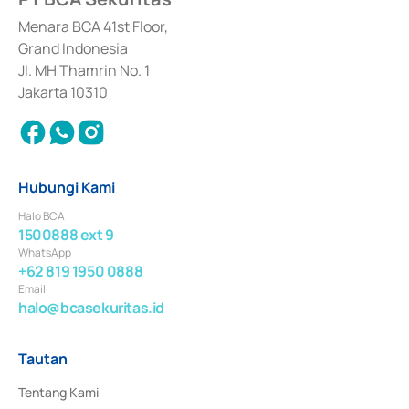
dan izin usaha lainnya dari Bank Indonesia sebagai Lembaga Pendukung 
Penerbitan, Transaksi, serta Penatausahaan dan Penyelesaian Transaksi 
Menara BCA 41st Floor,
Surat Berharga Komersial yang izinnya diterbitkan pada tahun 2018.
Grand Indonesia
Jl. MH Thamrin No. 1
Jakarta 10310
Hubungi Kami
Halo BCA
1500888 ext 9
WhatsApp
+62 819 1950 0888
Email
halo@bcasekuritas.id
Tautan
Tentang Kami