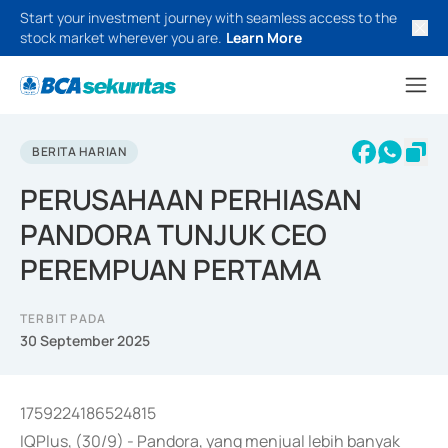
Start your investment journey with seamless access to the
stock market wherever you are.
Learn More
BERITA HARIAN
PERUSAHAAN PERHIASAN
PANDORA TUNJUK CEO
PEREMPUAN PERTAMA
TERBIT PADA
30 September 2025
1759224186524815
IQPlus, (30/9) - Pandora, yang menjual lebih banyak