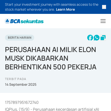
Start your investment journey with seamless access to the
stock market wherever you are.
Learn More
BERITA HARIAN
PERUSAHAAN AI MILIK ELON
MUSK DIKABARKAN
BERHENTIKAN 500 PEKERJA
TERBIT PADA
14 September 2025
1757897951672740
IQPlus, (15/9) - Perusahaan kecerdasan artifisial xAI