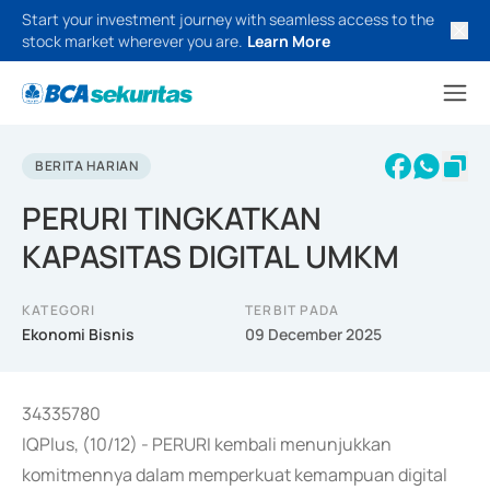
Start your investment journey with seamless access to the
stock market wherever you are.
Learn More
BERITA HARIAN
PERURI TINGKATKAN
KAPASITAS DIGITAL UMKM
KATEGORI
TERBIT PADA
Ekonomi Bisnis
09 December 2025
34335780
IQPlus, (10/12) - PERURI kembali menunjukkan
komitmennya dalam memperkuat kemampuan digital