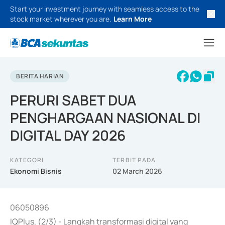
Start your investment journey with seamless access to the
stock market wherever you are.
Learn More
BERITA HARIAN
PERURI SABET DUA
PENGHARGAAN NASIONAL DI
DIGITAL DAY 2026
KATEGORI
TERBIT PADA
Ekonomi Bisnis
02 March 2026
06050896
IQPlus, (2/3) - Langkah transformasi digital yang