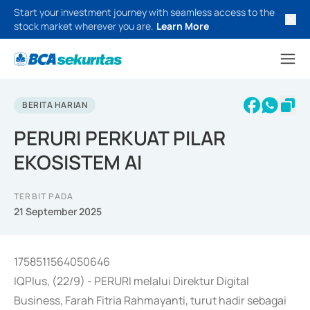
Start your investment journey with seamless access to the
stock market wherever you are.
Learn More
BERITA HARIAN
PERURI PERKUAT PILAR
EKOSISTEM AI
TERBIT PADA
21 September 2025
1758511564050646
IQPlus, (22/9) - PERURI melalui Direktur Digital
Business, Farah Fitria Rahmayanti, turut hadir sebagai