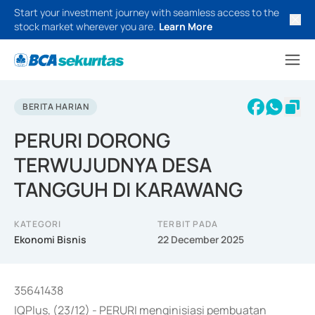
Start your investment journey with seamless access to the
stock market wherever you are.
Learn More
BERITA HARIAN
PERURI DORONG
TERWUJUDNYA DESA
TANGGUH DI KARAWANG
KATEGORI
TERBIT PADA
Ekonomi Bisnis
22 December 2025
35641438
IQPlus, (23/12) - PERURI menginisiasi pembuatan