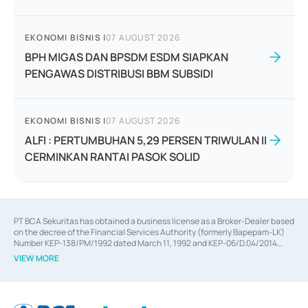
EKONOMI BISNIS
|
07 AUGUST 2026
BPH MIGAS DAN BPSDM ESDM SIAPKAN
PENGAWAS DISTRIBUSI BBM SUBSIDI
EKONOMI BISNIS
|
07 AUGUST 2026
ALFI : PERTUMBUHAN 5,29 PERSEN TRIWULAN II
CERMINKAN RANTAI PASOK SOLID
PT BCA Sekuritas has obtained a business license as a Broker-Dealer based
on the decree of the Financial Services Authority (formerly Bapepam-LK)
Number KEP-138/PM/1992 dated March 11, 1992 and KEP-06/D.04/2014
dated February 28, 2014, a business license as an Underwriter based on the
VIEW MORE
decree of the Financial Services Authority Number KEP-12/PM/PEE/1997
dated September 24, 1997 and KEP-07/D.04/2014 dated February 28, 2014,
a business license as a provider of Advisory Services on mergers,
acquisitions, divestments, and joint ventures based on the decree of the