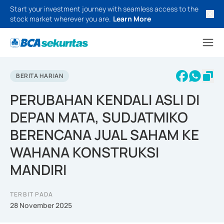
Start your investment journey with seamless access to the
stock market wherever you are.
Learn More
BERITA HARIAN
PERUBAHAN KENDALI ASLI DI
DEPAN MATA, SUDJATMIKO
BERENCANA JUAL SAHAM KE
WAHANA KONSTRUKSI
MANDIRI
TERBIT PADA
28 November 2025