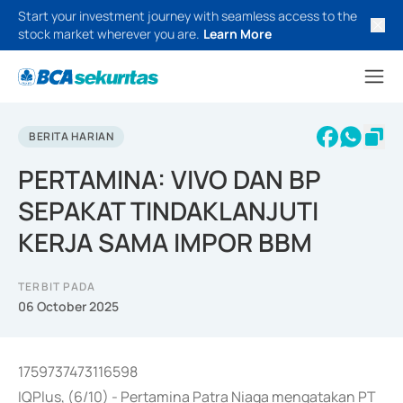
Start your investment journey with seamless access to the
stock market wherever you are.
Learn More
BERITA HARIAN
PERTAMINA: VIVO DAN BP
SEPAKAT TINDAKLANJUTI
KERJA SAMA IMPOR BBM
TERBIT PADA
06 October 2025
1759737473116598
IQPlus, (6/10) - Pertamina Patra Niaga mengatakan PT