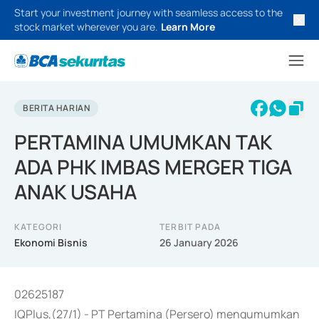
Start your investment journey with seamless access to the
stock market wherever you are.
Learn More
BERITA HARIAN
PERTAMINA UMUMKAN TAK
ADA PHK IMBAS MERGER TIGA
ANAK USAHA
KATEGORI
TERBIT PADA
Ekonomi Bisnis
26 January 2026
02625187
IQPlus,(27/1) - PT Pertamina (Persero) mengumumkan