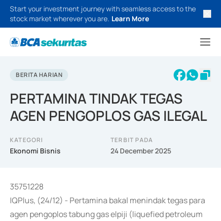
Start your investment journey with seamless access to the
stock market wherever you are.
Learn More
BERITA HARIAN
PERTAMINA TINDAK TEGAS
AGEN PENGOPLOS GAS ILEGAL
KATEGORI
TERBIT PADA
Ekonomi Bisnis
24 December 2025
35751228
IQPlus, (24/12) - Pertamina bakal menindak tegas para
agen pengoplos tabung gas elpiji (liquefied petroleum