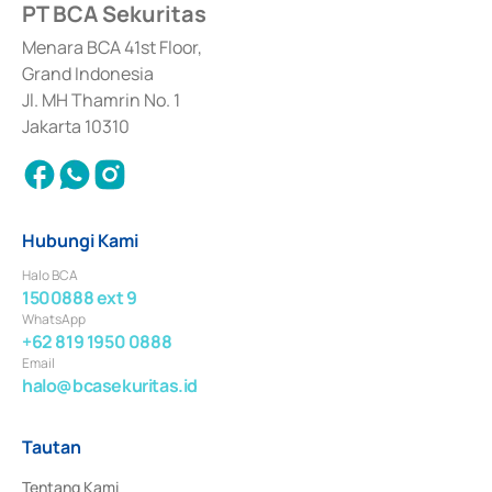
PT BCA Sekuritas
Sertifikat Deposito di Pasar Uang yang izinnya diterbitkan pada tahun 2017 
dan izin usaha lainnya dari Bank Indonesia sebagai Lembaga Pendukung 
Penerbitan, Transaksi, serta Penatausahaan dan Penyelesaian Transaksi 
Menara BCA 41st Floor,
Surat Berharga Komersial yang izinnya diterbitkan pada tahun 2018.
Grand Indonesia
Jl. MH Thamrin No. 1
Jakarta 10310
Hubungi Kami
Halo BCA
1500888 ext 9
WhatsApp
+62 819 1950 0888
Email
halo@bcasekuritas.id
Tautan
Tentang Kami