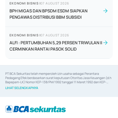
EKONOMI BISNIS
|
07 AUGUST 2026
BPH MIGAS DAN BPSDM ESDM SIAPKAN
PENGAWAS DISTRIBUSI BBM SUBSIDI
EKONOMI BISNIS
|
07 AUGUST 2026
ALFI : PERTUMBUHAN 5,29 PERSEN TRIWULAN II
CERMINKAN RANTAI PASOK SOLID
PT BCA Sekuritas telah memperoleh izin usaha sebagai Perantara 
Pedagang Efek berdasarkan surat keputusan Otoritas Jasa Keuangan (d.h 
Bapepam-LK) Nomor KEP-138/PM/1992 tanggal 11 Maret 1992 dan KEP-
06/D.04/2014 tanggal 28 Februari 2014, izin usaha sebagai Penjamin Emisi 
LIHAT SELENGKAPNYA
Efek berdasarkan surat keputusan Otoritas Jasa Keuangan Nomor KEP-
12/PM/PEE/1997 tanggal 24 September 1997 dan KEP-07/D.04/2014 
tanggal 28 Februari 2014, izin usaha sebagai penyedia Jasa Konsultasi 
(
Advisory
) atas kegiatan merger, akuisisi, divestasi, dan 
join venture
berdasarkan surat keputusan Otoritas Jasa Keuangan Nomor S-
67/PM.21/2017 tanggal 3 Februari 2017, dan beberapa izin usaha lainnya 
dari Bank Indonesia antara lain sebagai Perantara Pelaksanaan Transaksi 