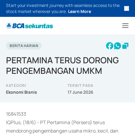
Start your investment journey with seamless access to the
stock market wherever you are.
Learn More
BERITA HARIAN
PERTAMINA TERUS DORONG
PENGEMBANGAN UMKM
KATEGORI
TERBIT PADA
Ekonomi Bisnis
17 June 2026
16841533
IQPlus, (18/6) - PT Pertamina (Persero) terus
mendorong pengembangan usaha mikro, kecil, dan