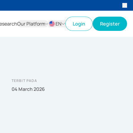
esearch
Our Platform
EN
Login
Register
ID
EN
TERBIT PADA
04 March 2026