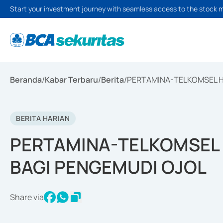
Start your investment journey with seamless access to the stock 
Beranda
/
Kabar Terbaru
/
Berita
/
PERTAMINA-TELKOMSEL H
BERITA HARIAN
PERTAMINA-TELKOMSEL 
BAGI PENGEMUDI OJOL
Share via