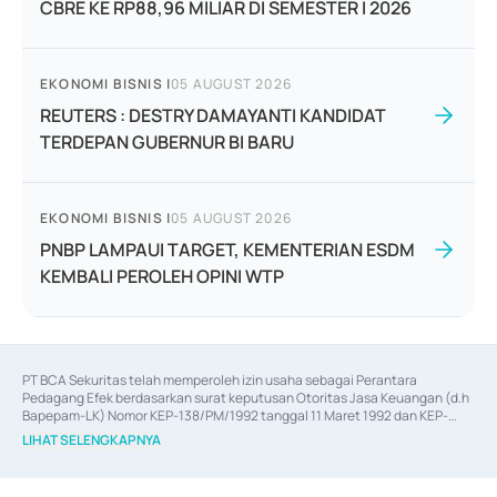
CBRE KE RP88,96 MILIAR DI SEMESTER I 2026
EKONOMI BISNIS
|
05 AUGUST 2026
REUTERS : DESTRY DAMAYANTI KANDIDAT
TERDEPAN GUBERNUR BI BARU
EKONOMI BISNIS
|
05 AUGUST 2026
PNBP LAMPAUI TARGET, KEMENTERIAN ESDM
KEMBALI PEROLEH OPINI WTP
PT BCA Sekuritas telah memperoleh izin usaha sebagai Perantara 
Pedagang Efek berdasarkan surat keputusan Otoritas Jasa Keuangan (d.h 
Bapepam-LK) Nomor KEP-138/PM/1992 tanggal 11 Maret 1992 dan KEP-
06/D.04/2014 tanggal 28 Februari 2014, izin usaha sebagai Penjamin Emisi 
LIHAT SELENGKAPNYA
Efek berdasarkan surat keputusan Otoritas Jasa Keuangan Nomor KEP-
12/PM/PEE/1997 tanggal 24 September 1997 dan KEP-07/D.04/2014 
tanggal 28 Februari 2014, izin usaha sebagai penyedia Jasa Konsultasi 