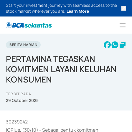
Start your investment journey with seamless access to the
stock market wherever you are.
Learn More
BERITA HARIAN
PERTAMINA TEGASKAN
KOMITMEN LAYANI KELUHAN
KONSUMEN
TERBIT PADA
29 October 2025
30239242
IQPlus, (30/10) - Sebagai bentuk komitmen