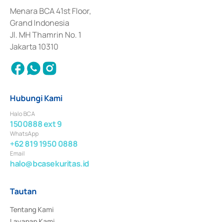
dan izin usaha lainnya dari Bank Indonesia sebagai Lembaga Pendukung 
Penerbitan, Transaksi, serta Penatausahaan dan Penyelesaian Transaksi 
Menara BCA 41st Floor,
Surat Berharga Komersial yang izinnya diterbitkan pada tahun 2018.
Grand Indonesia
Jl. MH Thamrin No. 1
Jakarta 10310
Hubungi Kami
Halo BCA
1500888 ext 9
WhatsApp
+62 819 1950 0888
Email
halo@bcasekuritas.id
Tautan
Tentang Kami
Layanan Kami