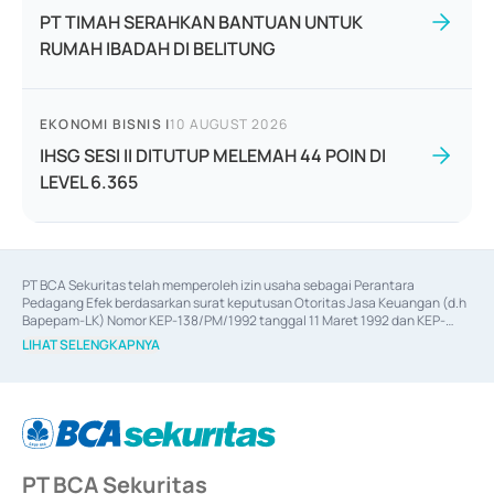
PT TIMAH SERAHKAN BANTUAN UNTUK
RUMAH IBADAH DI BELITUNG
EKONOMI BISNIS
|
10 AUGUST 2026
IHSG SESI II DITUTUP MELEMAH 44 POIN DI
LEVEL 6.365
PT BCA Sekuritas telah memperoleh izin usaha sebagai Perantara 
Pedagang Efek berdasarkan surat keputusan Otoritas Jasa Keuangan (d.h 
Bapepam-LK) Nomor KEP-138/PM/1992 tanggal 11 Maret 1992 dan KEP-
06/D.04/2014 tanggal 28 Februari 2014, izin usaha sebagai Penjamin Emisi 
LIHAT SELENGKAPNYA
Efek berdasarkan surat keputusan Otoritas Jasa Keuangan Nomor KEP-
12/PM/PEE/1997 tanggal 24 September 1997 dan KEP-07/D.04/2014 
tanggal 28 Februari 2014, izin usaha sebagai penyedia Jasa Konsultasi 
(
Advisory
) atas kegiatan merger, akuisisi, divestasi, dan 
join venture
berdasarkan surat keputusan Otoritas Jasa Keuangan Nomor S-
67/PM.21/2017 tanggal 3 Februari 2017, dan beberapa izin usaha lainnya 
dari Bank Indonesia antara lain sebagai Perantara Pelaksanaan Transaksi 
PT BCA Sekuritas
Sertifikat Deposito di Pasar Uang yang izinnya diterbitkan pada tahun 2017 