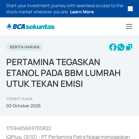
Start your investment journey with seamless access to the
stock market wherever you are.
Learn More
BERITA HARIAN
PERTAMINA TEGASKAN
ETANOL PADA BBM LUMRAH
UTUK TEKAN EMISI
TERBIT PADA
02 October 2025
1759465669705822
IQPlus, (3/10) - PT Pertamina Patra Niaga menegaskan