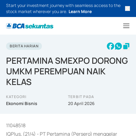
Start your investment journey with seamless access to the
stock market wherever you are.
Learn More
BERITA HARIAN
PERTAMINA SMEXPO DORONG
UMKM PEREMPUAN NAIK
KELAS
KATEGORI
TERBIT PADA
Ekonomi Bisnis
20 April 2026
11048518
IQPlus, (21/4) - PT Pertamina (Persero) menggelar