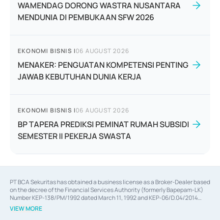
WAMENDAG DORONG WASTRA NUSANTARA
MENDUNIA DI PEMBUKAAN SFW 2026
EKONOMI BISNIS
|
06 AUGUST 2026
MENAKER: PENGUATAN KOMPETENSI PENTING
JAWAB KEBUTUHAN DUNIA KERJA
EKONOMI BISNIS
|
06 AUGUST 2026
BP TAPERA PREDIKSI PEMINAT RUMAH SUBSIDI
SEMESTER II PEKERJA SWASTA
PT BCA Sekuritas has obtained a business license as a Broker-Dealer based
on the decree of the Financial Services Authority (formerly Bapepam-LK)
Number KEP-138/PM/1992 dated March 11, 1992 and KEP-06/D.04/2014
dated February 28, 2014, a business license as an Underwriter based on the
VIEW MORE
decree of the Financial Services Authority Number KEP-12/PM/PEE/1997