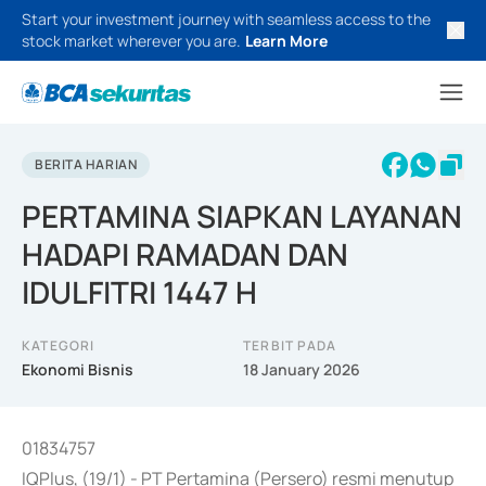
Start your investment journey with seamless access to the
stock market wherever you are.
Learn More
BERITA HARIAN
PERTAMINA SIAPKAN LAYANAN
HADAPI RAMADAN DAN
IDULFITRI 1447 H
KATEGORI
TERBIT PADA
Ekonomi Bisnis
18 January 2026
01834757
IQPlus, (19/1) - PT Pertamina (Persero) resmi menutup