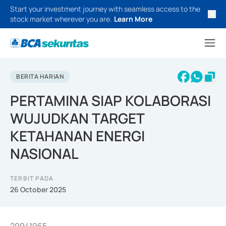
Start your investment journey with seamless access to the
stock market wherever you are.
Learn More
BERITA HARIAN
PERTAMINA SIAP KOLABORASI
WUJUDKAN TARGET
KETAHANAN ENERGI
NASIONAL
TERBIT PADA
26 October 2025