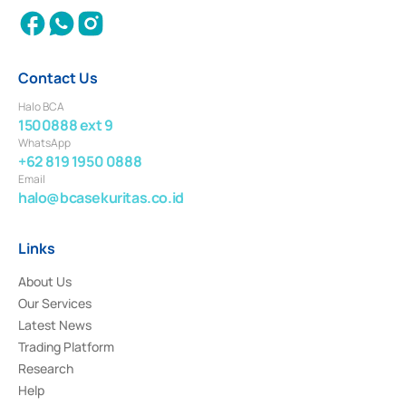
Contact Us
Halo BCA
1500888 ext 9
WhatsApp
+62 819 1950 0888
Email
halo@bcasekuritas.co.id
Links
About Us
Our Services
Latest News
Trading Platform
Research
Help