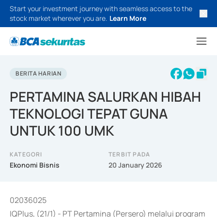
Start your investment journey with seamless access to the
stock market wherever you are.
Learn More
BERITA HARIAN
PERTAMINA SALURKAN HIBAH
TEKNOLOGI TEPAT GUNA
UNTUK 100 UMK
KATEGORI
TERBIT PADA
Ekonomi Bisnis
20 January 2026
02036025
IQPlus, (21/1) - PT Pertamina (Persero) melalui program