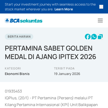
Start your investment journey with seamless access to the
stock market wherever you are.
Learn More
BERITA HARIAN
PERTAMINA SABET GOLDEN
MEDAL DI AJANG IPITEX 2026
KATEGORI
TERBIT PADA
Ekonomi Bisnis
19 January 2026
01935453
IQPlus, (20/1) - PT Pertamina (Persero) melalui PT
Kilang Pertamina Internasional (KPI) Unit Balikpapan