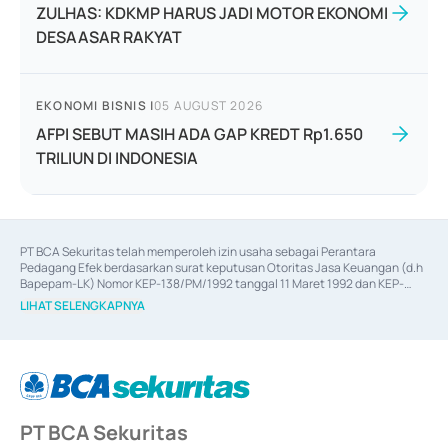
ZULHAS: KDKMP HARUS JADI MOTOR EKONOMI
DESAASAR RAKYAT
EKONOMI BISNIS
|
05 AUGUST 2026
AFPI SEBUT MASIH ADA GAP KREDT Rp1.650
TRILIUN DI INDONESIA
PT BCA Sekuritas telah memperoleh izin usaha sebagai Perantara 
Pedagang Efek berdasarkan surat keputusan Otoritas Jasa Keuangan (d.h 
Bapepam-LK) Nomor KEP-138/PM/1992 tanggal 11 Maret 1992 dan KEP-
06/D.04/2014 tanggal 28 Februari 2014, izin usaha sebagai Penjamin Emisi 
LIHAT SELENGKAPNYA
Efek berdasarkan surat keputusan Otoritas Jasa Keuangan Nomor KEP-
12/PM/PEE/1997 tanggal 24 September 1997 dan KEP-07/D.04/2014 
tanggal 28 Februari 2014, izin usaha sebagai penyedia Jasa Konsultasi 
(
Advisory
) atas kegiatan merger, akuisisi, divestasi, dan 
join venture
berdasarkan surat keputusan Otoritas Jasa Keuangan Nomor S-
67/PM.21/2017 tanggal 3 Februari 2017, dan beberapa izin usaha lainnya 
dari Bank Indonesia antara lain sebagai Perantara Pelaksanaan Transaksi 
PT BCA Sekuritas
Sertifikat Deposito di Pasar Uang yang izinnya diterbitkan pada tahun 2017 
dan izin usaha lainnya dari Bank Indonesia sebagai Lembaga Pendukung 