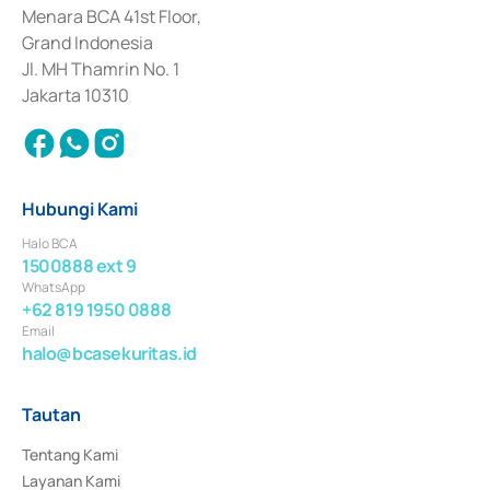
Penerbitan, Transaksi, serta Penatausahaan dan Penyelesaian Transaksi 
Menara BCA 41st Floor,
Surat Berharga Komersial yang izinnya diterbitkan pada tahun 2018.
Grand Indonesia
Jl. MH Thamrin No. 1
Jakarta 10310
Hubungi Kami
Halo BCA
1500888 ext 9
WhatsApp
+62 819 1950 0888
Email
halo@bcasekuritas.id
Tautan
Tentang Kami
Layanan Kami