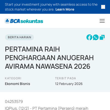
Start your investment journey with seamless access to the
stock market wherever you are.
Learn More
BERITA HARIAN
PERTAMINA RAIH
PENGHARGAAN ANUGERAH
AVIRAMA NAWASENA 2026
KATEGORI
TERBIT PADA
Ekonomi Bisnis
12 February 2026
04253579
IQPlus, (12/2) - PT Pertamina (Persero) meraih