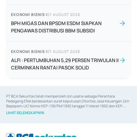
EKONOMI BISNIS
|
07 AUGUST 2026
BPH MIGAS DAN BPSDM ESDM SIAPKAN
PENGAWAS DISTRIBUSI BBM SUBSIDI
EKONOMI BISNIS
|
07 AUGUST 2026
ALFI : PERTUMBUHAN 5,29 PERSEN TRIWULAN II
CERMINKAN RANTAI PASOK SOLID
PT BCA Sekuritas telah memperoleh izin usaha sebagai Perantara 
Pedagang Efek berdasarkan surat keputusan Otoritas Jasa Keuangan (d.h 
Bapepam-LK) Nomor KEP-138/PM/1992 tanggal 11 Maret 1992 dan KEP-
06/D.04/2014 tanggal 28 Februari 2014, izin usaha sebagai Penjamin Emisi 
LIHAT SELENGKAPNYA
Efek berdasarkan surat keputusan Otoritas Jasa Keuangan Nomor KEP-
12/PM/PEE/1997 tanggal 24 September 1997 dan KEP-07/D.04/2014 
tanggal 28 Februari 2014, izin usaha sebagai penyedia Jasa Konsultasi 
(
Advisory
) atas kegiatan merger, akuisisi, divestasi, dan 
join venture
berdasarkan surat keputusan Otoritas Jasa Keuangan Nomor S-