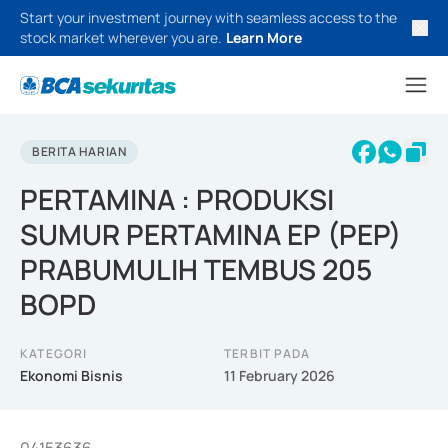
Start your investment journey with seamless access to the
stock market wherever you are.
Learn More
BERITA HARIAN
PERTAMINA : PRODUKSI
SUMUR PERTAMINA EP (PEP)
PRABUMULIH TEMBUS 205
BOPD
KATEGORI
TERBIT PADA
Ekonomi Bisnis
11 February 2026