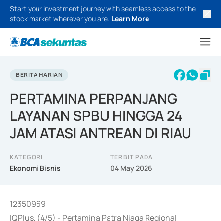
Start your investment journey with seamless access to the
stock market wherever you are.
Learn More
BERITA HARIAN
PERTAMINA PERPANJANG
LAYANAN SPBU HINGGA 24
JAM ATASI ANTREAN DI RIAU
KATEGORI
TERBIT PADA
Ekonomi Bisnis
04 May 2026
12350969
IQPlus, (4/5) - Pertamina Patra Niaga Regional