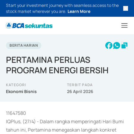
Start your investment journey with seamless access to the
stock market wherever you are.
Learn More
BERITA HARIAN
PERTAMINA PERLUAS
PROGRAM ENERGI BERSIH
KATEGORI
TERBIT PADA
Ekonomi Bisnis
26 April 2026
11647580
IQPlus, (27/4) - Dalam rangka memperingati Hari Bumi
tahun ini, Pertamina menegaskan langkah konkret