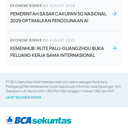
EKONOMI BISNIS
|
06 AUGUST 2026
PEMERINTAH SASAR CAKUPAN 5G NASIONAL
2029 OPTIMALKAN PENGGUNAAN AI
EKONOMI BISNIS
|
06 AUGUST 2026
KEMENHUB: RUTE PALU-GUANGZHOU BUKA
PELUANG KERJA SAMA INTERNASIONAL
PT BCA Sekuritas telah memperoleh izin usaha sebagai Perantara 
Pedagang Efek berdasarkan surat keputusan Otoritas Jasa Keuangan (d.h 
Bapepam-LK) Nomor KEP-138/PM/1992 tanggal 11 Maret 1992 dan KEP-
06/D.04/2014 tanggal 28 Februari 2014, izin usaha sebagai Penjamin Emisi 
LIHAT SELENGKAPNYA
Efek berdasarkan surat keputusan Otoritas Jasa Keuangan Nomor KEP-
12/PM/PEE/1997 tanggal 24 September 1997 dan KEP-07/D.04/2014 
tanggal 28 Februari 2014, izin usaha sebagai penyedia Jasa Konsultasi 
(
Advisory
) atas kegiatan merger, akuisisi, divestasi, dan 
join venture
berdasarkan surat keputusan Otoritas Jasa Keuangan Nomor S-
67/PM.21/2017 tanggal 3 Februari 2017, dan beberapa izin usaha lainnya 
dari Bank Indonesia antara lain sebagai Perantara Pelaksanaan Transaksi 