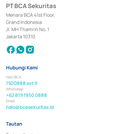
PT BCA Sekuritas
Sertifikat Deposito di Pasar Uang yang izinnya diterbitkan pada tahun 2017 
dan izin usaha lainnya dari Bank Indonesia sebagai Lembaga Pendukung 
Penerbitan, Transaksi, serta Penatausahaan dan Penyelesaian Transaksi 
Menara BCA 41st Floor,
Surat Berharga Komersial yang izinnya diterbitkan pada tahun 2018.
Grand Indonesia
Jl. MH Thamrin No. 1
Jakarta 10310
Hubungi Kami
Halo BCA
1500888 ext 9
WhatsApp
+62 819 1950 0888
Email
halo@bcasekuritas.id
Tautan