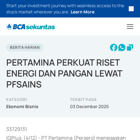
Start your investment journey with seamless access to the
stock market wherever you are.
Learn More
BERITA HARIAN
PERTAMINA PERKUAT RISET
ENERGI DAN PANGAN LEWAT
PFSAINS
KATEGORI
TERBIT PADA
Ekonomi Bisnis
03 December 2025
33729131
IQPlus, (4/12) - PT Pertamina (Persero) menegaskan