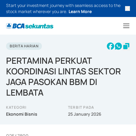
Start your investment journey with seamless access to the
stock market wherever you are.
Learn More
BERITA HARIAN
PERTAMINA PERKUAT
KOORDINASI LINTAS SEKTOR
JAGA PASOKAN BBM DI
LEMBATA
KATEGORI
TERBIT PADA
Ekonomi Bisnis
25 January 2026