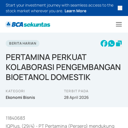
Start your investment journey with seamless access to the
stock market wherever you are.
Learn More
BERITA HARIAN
PERTAMINA PERKUAT
KOLABORASI PENGEMBANGAN
BIOETANOL DOMESTIK
KATEGORI
TERBIT PADA
Ekonomi Bisnis
28 April 2026
11840683
IQPlus, (29/4) - PT Pertamina (Persero) mendukung