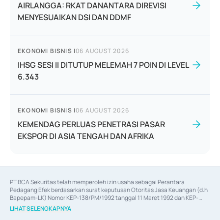
AIRLANGGA: RKAT DANANTARA DIREVISI
MENYESUAIKAN DSI DAN DDMF
EKONOMI BISNIS
|
06 AUGUST 2026
IHSG SESI II DITUTUP MELEMAH 7 POIN DI LEVEL
6.343
EKONOMI BISNIS
|
06 AUGUST 2026
KEMENDAG PERLUAS PENETRASI PASAR
EKSPOR DI ASIA TENGAH DAN AFRIKA
PT BCA Sekuritas telah memperoleh izin usaha sebagai Perantara 
Pedagang Efek berdasarkan surat keputusan Otoritas Jasa Keuangan (d.h 
Bapepam-LK) Nomor KEP-138/PM/1992 tanggal 11 Maret 1992 dan KEP-
06/D.04/2014 tanggal 28 Februari 2014, izin usaha sebagai Penjamin Emisi 
LIHAT SELENGKAPNYA
Efek berdasarkan surat keputusan Otoritas Jasa Keuangan Nomor KEP-