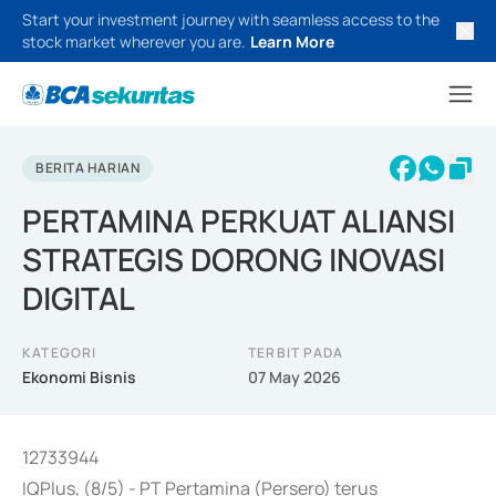
Start your investment journey with seamless access to the
stock market wherever you are.
Learn More
BERITA HARIAN
PERTAMINA PERKUAT ALIANSI
STRATEGIS DORONG INOVASI
DIGITAL
KATEGORI
TERBIT PADA
Ekonomi Bisnis
07 May 2026
12733944
IQPlus, (8/5) - PT Pertamina (Persero) terus